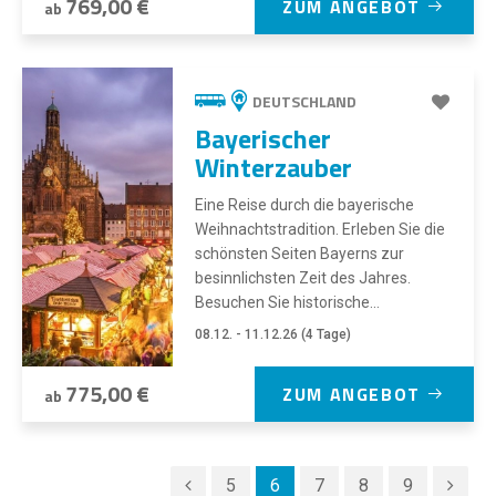
769,00 €
ZUM ANGEBOT
ab
DEUTSCHLAND
Bayerischer
Winterzauber
Eine Reise durch die bayerische
Weihnachtstradition. Erleben Sie die
schönsten Seiten Bayerns zur
besinnlichsten Zeit des Jahres.
Besuchen Sie historische...
08.12. - 11.12.26 (4 Tage)
775,00 €
ZUM ANGEBOT
ab
5
6
7
8
9