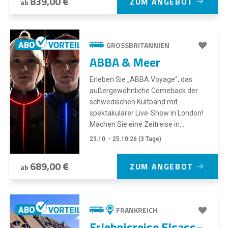
839,00 €
ZUM ANGEBOT
ab
GROSSBRITANNIEN
ABBA & Meer
Erleben Sie „ABBA Voyage“, das
außergewöhnliche Comeback der
schwedischen Kultband mit
spektakulärer Live-Show in London!
Machen Sie eine Zeitreise in...
23.10. - 25.10.26 (3 Tage)
689,00 €
ZUM ANGEBOT
ab
FRANKREICH
Erlebnisreise Elsass–