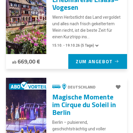
Vogesen
Wenn Herbstlicht das Land vergoldet
und alles nach frisch gekeltertem
Wein riecht, ist die beste Zeit für
einen Kurztripp ins...
15.10. - 19.10.26 (5 Tage)
669,00 €
ZUM ANGEBOT
ab
DEUTSCHLAND
Magische Momente
im Cirque du Soleil in
Berlin
Berlin – pulsierend,
geschichtsträchtig und voller