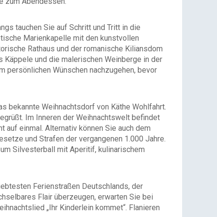
 Sie zum Abendessen.
 tauchen Sie auf Schritt und Tritt in die
otische Marienkapelle mit den kunstvollen
torische Rathaus und der romanische Kiliansdom
as Käppele und die malerischen Weinberge in der
 um persönlichen Wünschen nachzugehen, bevor
das bekannte Weihnachtsdorf von Käthe Wohlfahrt.
grüßt. Im Inneren der Weihnachtswelt befindet
t auf einmal. Alternativ können Sie auch dem
esetze und Strafen der vergangenen 1.000 Jahre.
m Silvesterball mit Aperitif, kulinarischem
liebtesten Ferienstraßen Deutschlands, der
chselbares Flair überzeugen, erwarten Sie bei
ihnachtslied „Ihr Kinderlein kommet“. Flanieren