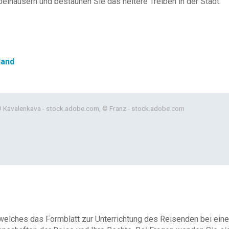
belhäusern und bestaunen Sie das heitere Treiben in der Stadt.
land
© Kavalenkava - stock.adobe.com, © Franz - stock.adobe.com
 welches das Formblatt zur Unterrichtung des Reisenden bei eine