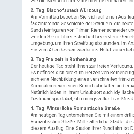
wie die Menschen im Mittelalter gelebt haben. Ih
2. Tag: Bischofsstadt Würzburg
Am Vormittag begeben Sie sich auf einen Ausflug 
faszinierende Geschichte der Stadt ein, die heut
Sandsteinfiguren von Tilman Riemenschneider un
werden Sie mit ihrer Schönheit begeistern. Genie
Umgebung, um Ihren Streifzug abzurunden. Im An
Sie zum Abendessen wieder ins Hotel zurückkeh
3. Tag Freizeit in Rothenburg
Der heutige Tag steht Ihnen zur freien Verfügun
Es befindet sich direkt im Herzen von Rothenbu
sich eine Nachbildung eines verschneiten fränkis
Kriminalmuseum einen Besuch abstatten und erha
Natürlich laden in Ihrem Urlaubsort auch idyllisc
Festmenüspektakel, stimmungsvoller Live-Musik 
4. Tag: Winterliche Romantische Straße
Am heutigen Tag unternehmen Sie mit einem örtlic
Romantischen Straße. Mittelalterliche Städte, die
diesem Ausflug. Eine Station Ihrer Rundfahrt ist 