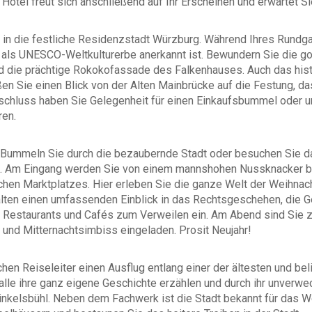
r Hotel freut sich anschließend auf Ihr Erscheinen und erwartet
in die festliche Residenzstadt Würzburg. Während Ihres Rundgangs
e als UNESCO-Weltkulturerbe anerkannt ist. Bewundern Sie die g
d die prächtige Rokokofassade des Falkenhauses. Auch das his
ßen Sie einen Blick von der Alten Mainbrücke auf die Festung, d
schluss haben Sie Gelegenheit für einen Einkaufsbummel oder
ren.
g. Bummeln Sie durch die bezaubernde Stadt oder besuchen Sie 
rg. Am Eingang werden Sie von einem mannshohen Nussknacker be
chen Marktplatzes. Hier erleben Sie die ganze Welt der Weihnach
lten einen umfassenden Einblick in das Rechtsgeschehen, die G
he Restaurants und Cafés zum Verweilen ein. Am Abend sind Sie zu
und Mitternachtsimbiss eingeladen. Prosit Neujahr!
hen Reiseleiter einen Ausflug entlang einer der ältesten und be
 alle ihre ganz eigene Geschichte erzählen und durch ihr unverwe
Dinkelsbühl. Neben dem Fachwerk ist die Stadt bekannt für das We