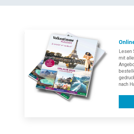
Onlin
Lesen S
mit al
Angebot
bestell
gedruc
nach H