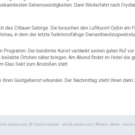
ekanntesten Sehenswürdigkeiten. Dann Weiterfahrt nach Frydla
durch das Zittauer Gebirge. Sie besuchen den Luftkurort Oybin a
nau, in dem der letzte funktionsfähige Damasthandzugwebstuhl 
m Programm. Der berühmte Kurort verdankt seinen guten Ruf vor 
s beliebte Örtchen näher bringen. Am Abend findet im Hotel die 
em Glas Sekt zum Anstoßen statt
e Ihren Gastgeberort erkunden. Der Nachmittag steht Ihnen dann 
 stock.adobe.com, © Carina Hansen - stock.adobe.com, ©Karin Jähne - stock