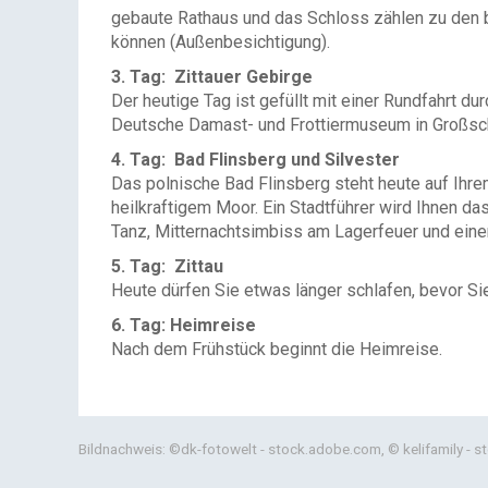
gebaute Rathaus und das Schloss zählen zu den b
können (Außenbesichtigung).
3. Tag: Zittauer Gebirge
Der heutige Tag ist gefüllt mit einer Rundfahrt 
Deutsche Damast- und Frottiermuseum in Großschö
4. Tag: Bad Flinsberg und Silvester
Das polnische Bad Flinsberg steht heute auf Ih
re
heilkraftigem Moor. Ein Stadtführer wird Ihnen da
Tanz, Mitternachtsimbiss am Lagerfeuer und ein
5. Tag: Zittau
Heute dürfen Sie etwas länger schlafen, bevor Si
6. Tag: Heimreise
Nach dem Frühstück beginnt die Heimreise.
Bildnachweis: ©dk-fotowelt - stock.adobe.com, © kelifamily -