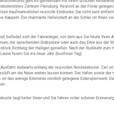
. Anschließend geht es gemeinsam mit Ihrem örtlichen Reiseleit
deutendstes Zentrum Flensburg. Reizvoll an der Förde gelegen,
lzen Kaufmannshöfen reizvolle Eindrücke. Gar nicht weit entfernt
appeln. Die charmante Hafenstadt an der Schlei ist Ihnen viell
ll, befindet sich der Fähranleger, von dem aus Sie heute Ihren Au
enum, die sprechenden Grabsteine oder auch das Erbe aus der W
ick Richtung der Halligen genießen. Nach der Rückkehr zum Hot
Laune feiern Sie ins neue Jahr. (busfreier Tag)
Ausfahrt südwärts entlang der reizvollen Nordseeküste. Ziel is
sluft um die Nase wehen lassen können. Der Hafen sowie der 
es ist das wenige Kilometer nördlich gelegene Eidersperrwerk.
ten.
küste liegt hinter Ihnen und Sie fahren voller schöner Erinneru