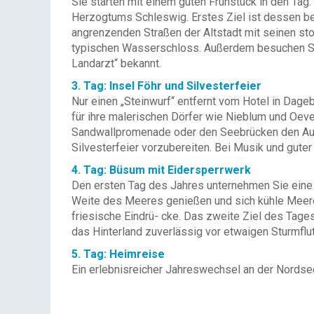
Sie starten mit einem guten Frühstück in den Tag
Herzogtums Schleswig. Erstes Ziel ist dessen be
angrenzenden Straßen der Altstadt mit seinen sto
typischen Wasserschloss. Außerdem besuchen Sie K
Landarzt“ bekannt.
3. Tag: Insel Föhr und Silvesterfeier
Nur einen „Steinwurf“ entfernt vom Hotel in Dagebü
für ihre malerischen Dörfer wie Nieblum und Oev
Sandwallpromenade oder den Seebrücken den Ausbl
Silvesterfeier vorzubereiten. Bei Musik und guter 
4. Tag: Büsum mit Eidersperrwerk
Den ersten Tag des Jahres unternehmen Sie eine 
Weite des Meeres genießen und sich kühle Meere
friesische Eindrü- cke. Das zweite Ziel des Tag
das Hinterland zuverlässig vor etwaigen Sturmflu
5. Tag: Heimreise
Ein erlebnisreicher Jahreswechsel an der Nordsee