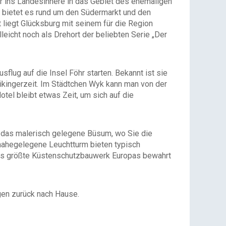
er ins Landesinnere in das Gebiet des ehemaligen
 bietet es rund um den Südermarkt und den
 liegt Glücksburg mit seinem für die Region
eicht noch als Drehort der beliebten Serie „Der
sflug auf die Insel Föhr starten. Bekannt ist sie
ikingerzeit. Im Städtchen Wyk kann man von der
el bleibt etwas Zeit, um sich auf die
t das malerisch gelegene Büsum, wo Sie die
nahegelegene Leuchtturm bieten typisch
 Das größte Küstenschutzbauwerk Europas bewahrt
ngen zurück nach Hause.