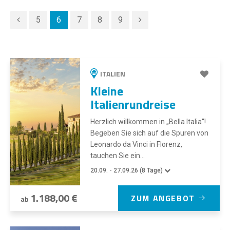
5
6
7
8
9
ITALIEN
Kleine
Italienrundreise
Herzlich willkommen in „Bella Italia“!
Begeben Sie sich auf die Spuren von
Leonardo da Vinci in Florenz,
tauchen Sie ein...
20.09. - 27.09.26 (8 Tage)
1.188,00 €
ZUM ANGEBOT
ab