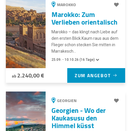
MAROKKO
Marokko: Zum
Verlieben orientalisch
Marokko – das klingt nach Liebe auf
den ersten Blick.Kaum raus aus dem
Flieger schon stecken Sie mitten in
Marrakesch...
25.09. - 10.10.26 (16 Tage)
2.240,00 €
ZUM ANGEBOT
ab
GEORGIEN
Georgien - Wo der
Kaukasusu den
Himmel küsst