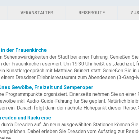
VERANSTALTER
REISEROUTE
ZUS
 in der Frauenkirche
en Sehenswürdigkeiten der Stadt bei einer Führung. Genießen Si
n der Frauenkirche reserviert. Um 19:30 Uhr heißt es „Jauchzet, 
ein Künstlergespräch mit Matthias Grünert statt. Genießen Sie i
in einem Dresdner Erlebnisrestaurant zum Abendessen (3-Gang-M
rünes Gewölbe, Freizeit und Semperoper
ne Programmpunkte organisiert. Einerseits nehmen Sie an einer 
wölbe inkl. Audio-Guide-Führung für Sie geplant. Natürlich bleib
en ein. Danach folgt dann der nächste Höhepunkt dieser Reise:
Dresden und Rückreise
 durch Dresden auf. An neun ausgewählten Stationen können Sie d
eit vergleichen. Dabei erleben Sie Dresden vom Aufstieg zur Resi
reise