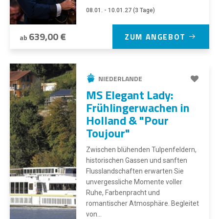
08.01. - 10.01.27 (3 Tage)
639,00 €
ZUM ANGEBOT
ab
NIEDERLANDE
MS Elegant Lady:
Frühlingerwachen in
Holland & "Pour
Toujour"
Zwischen blühenden Tulpenfeldern,
historischen Gassen und sanften
Flusslandschaften erwarten Sie
unvergessliche Momente voller
Ruhe, Farbenpracht und
romantischer Atmosphäre. Begleitet
von...