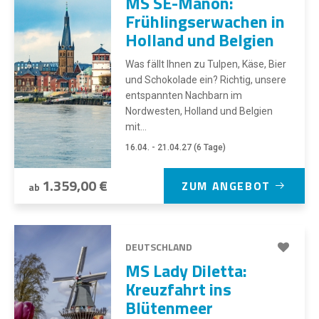
MS SE-Manon:
Frühlingserwachen in
Holland und Belgien
Was fällt Ihnen zu Tulpen, Käse, Bier
und Schokolade ein? Richtig, unsere
entspannten Nachbarn im
Nordwesten, Holland und Belgien
mit...
16.04. - 21.04.27 (6 Tage)
1.359,00 €
ZUM ANGEBOT
ab
DEUTSCHLAND
MS Lady Diletta:
Kreuzfahrt ins
Blütenmeer