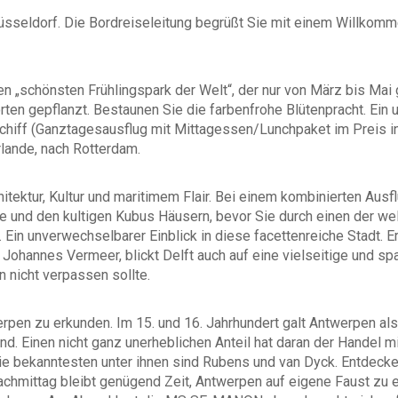
üsseldorf. Die Bordreiseleitung begrüßt Sie mit einem Willkomm
 „schönsten Frühlingspark der Welt“, der nur von März bis Mai 
en gepflanzt. Bestaunen Sie die farbenfrohe Blütenpracht. Ein u
iff (Ganztagesausflug mit Mittagessen/Lunchpaket im Preis ink
rlande, nach Rotterdam.
hitektur, Kultur und maritimem Flair. Bei einem kombinierten Aus
e und den kultigen Kubus Häusern, bevor Sie durch einen der wel
Ein unverwechselbarer Einblick in diese facettenreiche Stadt. E
Johannes Vermeer, blickt Delft auch auf eine vielseitige und s
n nicht verpassen sollte.
erpen zu erkunden. Im 15. und 16. Jahrhundert galt Antwerpen al
. Einen nicht ganz unerheblichen Anteil hat daran der Handel m
Die bekanntesten unter ihnen sind Rubens und van Dyck. Entdec
achmittag bleibt genügend Zeit, Antwerpen auf eigene Faust zu e