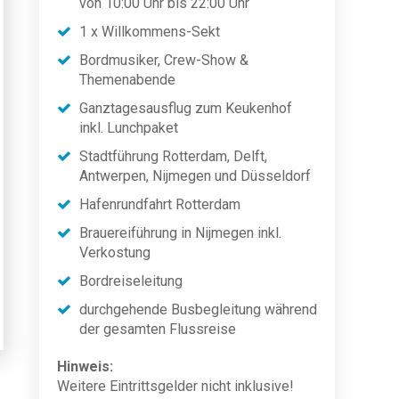
von 10:00 Uhr bis 22:00 Uhr
1 x Willkommens-Sekt
Bordmusiker, Crew-Show &
Themenabende
Ganztagesausflug zum Keukenhof
inkl. Lunchpaket
Stadtführung Rotterdam, Delft,
Antwerpen, Nijmegen und Düsseldorf
Hafenrundfahrt Rotterdam
Brauereiführung in Nijmegen inkl.
Verkostung
Bordreiseleitung
durchgehende Busbegleitung während
der gesamten Flussreise
Hinweis:
Weitere Eintrittsgelder nicht inklusive!