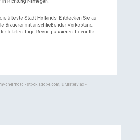
 in Richtung Nijmegen.
e älteste Stadt Hollands. Entdecken Sie auf
le Brauerei mit anschließender Verkostung.
der letzten Tage Revue passieren, bevor Ihr
PavonePhoto - stock.adobe.com, ©Mistervlad -