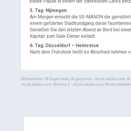
kleine Pause in einem der zahlreichen Cafés ei
5. Tag: Nijmegen
Am Morgen erreicht die SE-MANON die gemütliche 
einem geführten Stadtrundgang diese facettenreic
Genießen Sie den letzten Abend an Bord bei einem
Kapitän zum Gala-Dinner einlädt.
6. Tag: Düsseldorf – Heimreise
Nach dem Frühstück heißt es Abschied nehmen
Bildnachweis: © Eugen Wais, © gnoparus - stock.adobe.com, ©
stock.adobe.com, ©Olena Z - stock.adobe.com, ©HeinzWalduka