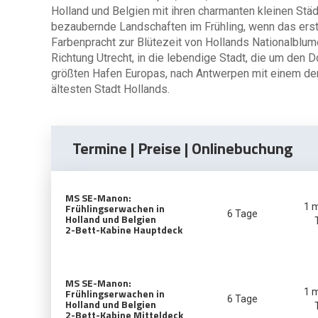
Holland und Belgien mit ihren charmanten kleinen Stä
bezaubernde Landschaften im Frühling, wenn das erst
Farbenpracht zur Blütezeit von Hollands Nationalblum
Richtung Utrecht, in die lebendige Stadt, die um den
größten Hafen Europas, nach Antwerpen mit einem de
ältesten Stadt Hollands.
Termine | Preise | Onlinebuchung
MS SE-Manon:
Frühlingserwachen in
1 
6 Tage
Holland und Belgien
2-Bett-Kabine Hauptdeck
MS SE-Manon:
Frühlingserwachen in
1 
6 Tage
Holland und Belgien
2-Bett-Kabine Mitteldeck