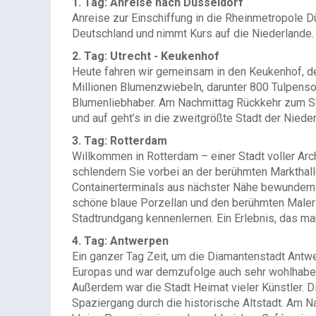
1. Tag: Anreise nach Düsseldorf
Anreise zur Einschiffung in die Rheinmetropole D
Deutschland und nimmt Kurs auf die Niederlande.
2. Tag: Utrecht - Keukenhof
Heute fahren wir gemeinsam in den Keukenhof, den
Millionen Blumenzwiebeln, darunter 800 Tulpensort
Blumenliebhaber. Am Nachmittag Rückkehr zum Sch
und auf geht’s in die zweitgrößte Stadt der Niede
3. Tag: Rotterdam
Willkommen in Rotterdam – einer Stadt voller Arc
schlendern Sie vorbei an der berühmten Markthall
Containerterminals aus nächster Nähe bewundern. 
schöne blaue Porzellan und den berühmten Maler 
Stadtrundgang kennenlernen. Ein Erlebnis, das ma
4. Tag: Antwerpen
Ein ganzer Tag Zeit, um die Diamantenstadt Antw
Europas und war demzufolge auch sehr wohlhabend
Außerdem war die Stadt Heimat vieler Künstler. 
Spaziergang durch die historische Altstadt. Am N