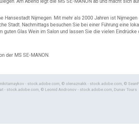
nzulegen. Am Abend legt die MS SE-MANON ab und macht sich auf
Hansestadt Nijmegen. Mit mehr als 2000 Jahren ist Nijmegen di
he Stadt. Nachmittags besuchen Sie bei einer Führung eine loka
 guten Glas Wein im Salon und lassen Sie die vielen Eindrücke 
 von der MS SE-MANON.
 nikitamaykov - stock.adobe.com, © olenaznakk - stock.adobe.com, © Sean
t - stock.adobe.com, © Leonid Andronov - stock.adobe.com, Dunav Tours