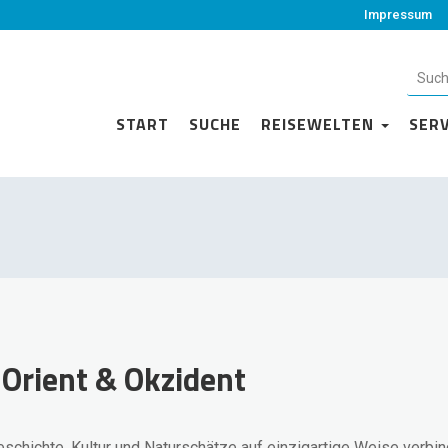
Impressum
START
SUCHE
REISEWELTEN
SER
 Orient & Okzident
eschichte, Kultur und Naturschätze auf einzigartige Weise verbin