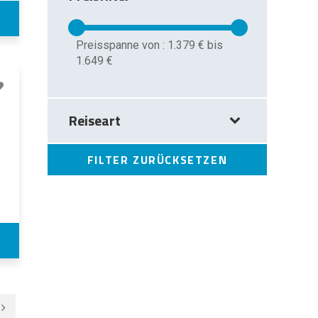
Preisspanne von :
1.379 €
bis
1.649 €
Reiseart