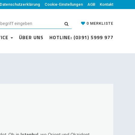
Datenschutzerklärung
Cookie-Einstellungen
AGB
Kontakt
0
MERKLISTE
VICE
ÜBER UNS
HOTLINE: (0391) 5999 977
det. Ob in
Istanbul
, wo Orient und Okzident