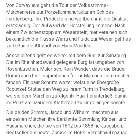
Von Corvey aus geht die Tour der Volksstimme-
Märchenreise zur Porzellanmanufaktur im Schloss
Fürstenberg. Ihre Produkte sind weltberühmt, die Qualität
erstklassig. Der Aufwand der Herstellung immens. Nach
einem Zwischenstopp am Weserstein, hier vereinen sich
bekanntlich die Flüsse Werra und Fulda zur Weser, geht es
zu Fuß in die Altstadt von Hann.Münden.
Anschließend geht es weiter mit dem Bus zur Sababurg.
Die im Rheinhardswald gelegene Burg ist umgeben von
Rosenbüschen. Malerisch. Kein Wunder, dass die Brüder
Grimm auch hier Inspirationen für ihr Märchen Dornröschen
fanden. Ein paar Schritte weiter weist eine übergroße
Rapunzel-Statue den Weg zu ihrem Turm in Trendelburg,
wo sie dem Märchen zufolge ihr Haar herunterließ, damit
ihr Prinz am haarigem Kletterseil zu ihr gelangen konnte.
Die beiden Grimms, Jacob und Wilhelm, machten aus
einzelnen Märchen ihre berühmte Sammlung Kinder- und
Hausmärchen, die sie von 1812 bis 1858 herausgaben.
Bestseller bis heute. Zurück im Hotel. Verschnaufspause.