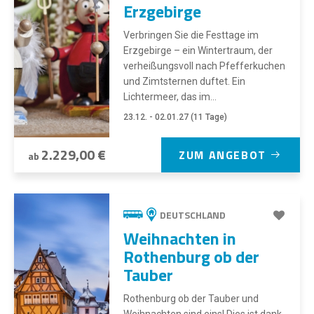
Erzgebirge
Verbringen Sie die Festtage im
Erzgebirge – ein Wintertraum, der
verheißungsvoll nach Pfefferkuchen
und Zimtsternen duftet. Ein
Lichtermeer, das im...
23.12. - 02.01.27 (11 Tage)
2.229,00 €
ZUM ANGEBOT
ab
DEUTSCHLAND
Weihnachten in
Rothenburg ob der
Tauber
Rothenburg ob der Tauber und
Weihnachten sind eins! Dies ist dank