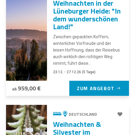
Weihnachten in der
Lüneburger Heide: "In
dem wunderschönen
Land!"
Zwischen gepackten Koffern,
winterlicher Vorfreude und der
leisen Hoffnung, dass der Reisebus
auch wirklich den richtigen Weg
nimmt, führt diese...
23.12. - 27.12.26 (5 Tage)
959,00 €
ZUM ANGEBOT
ab
DEUTSCHLAND
Weihnachten &
Silvester im