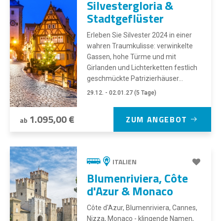
Silvestergloria &
Stadtgeflüster
Erleben Sie Silvester 2024 in einer
wahren Traumkulisse: verwinkelte
Gassen, hohe Türme und mit
Girlanden und Lichterketten festlich
geschmückte Patrizierhäuser...
29.12. - 02.01.27 (5 Tage)
1.095,00 €
ZUM ANGEBOT
ab
ITALIEN
Blumenriviera, Côte
d'Azur & Monaco
Côte d'Azur, Blumenriviera, Cannes,
Nizza, Monaco - klingende Namen,