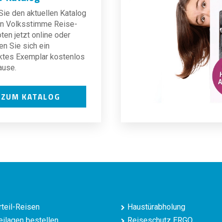
ie den aktuellen Katalog
len Volksstimme Reise-
en jetzt online oder
en Sie sich ein
ktes Exemplar kostenlos
ause.
ZUM KATALOG
teil-Reisen
Haustürabholung
ilagen bestellen
Reiseschutz ERGO