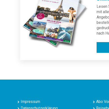
Lesen S
mit al
Angebot
bestell
gedruc
nach H
Impressum
Abo Vor
Datenschutzerklärung
Reisebe