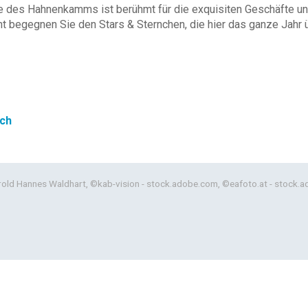
e des Hahnenkamms ist berühmt für die exquisiten Geschäfte und
ht begegnen Sie den Stars & Sternchen, die hier das ganze Jahr ü
ich
Gerold Hannes Waldhart, ©kab-vision - stock.adobe.com, ©eafoto.at - stock