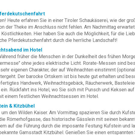
Pferdekutschenfahrt
eute erfahren Sie in einer Tiroler Schaukäserei, wie der große 
von der Theke im Anschluss nicht fehlen. Am Nachmittag erwartet
Köstlichkeiten. Hier haben Sie auch die Möglichkeit, für die Li
che Pferdekutschenfahrt durch die herrliche Landschaft!
achtsabend im Hotel
. Während früher die Menschen in der Dunkelheit des frühen Mor
htermesse" ohne jedes elektrische Licht. Rorate-Messen sind be
sehr eigenen Charakter, der auf Weihnachten einstimmt (optional
ergeht. Der barocke Ortskern ist bis heute gut erhalten und bes
efertigtes Handwerk, Weihnachtsgebäck, Räucherwerk, Basteleien
k ein. Rückfahrt ins Hotel, wo Sie sich mit Punsch und Keksen
it einem festlichen Weihnachtsessen im Hotel.
tein & Kitzbühel
 um den Wilden Kaiser. Am Vormittag spazieren Sie durch Kufste
die Römerhofgasse, das historische Gässlein mit seinen bekannt
em auf die Führung durch die imposante Festung Kufstein und l
 bekannte Gamsstadt Kitzbühel. Genießen Sie einen entspannte