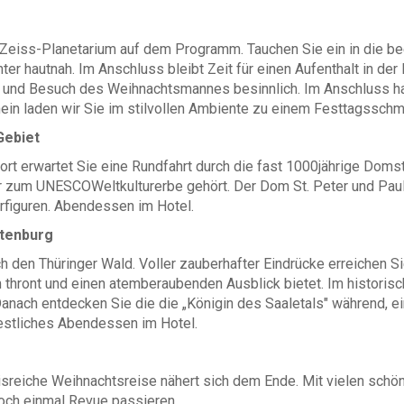
 Zeiss-Planetarium auf dem Programm. Tauchen Sie ein in die b
er hautnah. Im Anschluss bleibt Zeit für einen Aufenthalt in der
 und Besuch des Weihnachtsmannes besinnlich. Im Anschluss hab
in laden wir Sie im stilvollen Ambiente zu einem Festtagsschm
Gebiet
rt erwartet Sie eine Rundfahrt durch die fast 1000jährige Dom
zum UNESCOWeltkulturerbe gehört. Der Dom St. Peter und Paul 
rfiguren. Abendessen im Hotel.
htenburg
ch den Thüringer Wald. Voller zauberhafter Eindrücke erreichen 
thront und einen atemberaubenden Ausblick bietet. Im historisc
anach entdecken Sie die die „Königin des Saaletals" während, eine
 Festliches Abendessen im Hotel.
sreiche Weihnachtsreise nähert sich dem Ende. Mit vielen schön
och einmal Revue passieren.