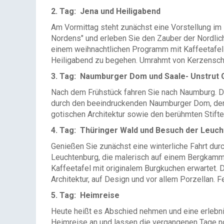
2. Tag: Jena und Heiligabend
Am Vormittag steht zunächst eine Vorstellung im
Nordens" und erleben Sie den Zauber der Nordlicht
einem weihnachtlichen Programm mit Kaffeetafel
Heiligabend zu begehen. Umrahmt von Kerzensche
3. Tag: Naumburger Dom und Saale- Unstrut 
Nach dem Frühstück fahren Sie nach Naumburg. Do
durch den beeindruckenden Naumburger Dom, der 
gotischen Architektur sowie den berühmten Stifte
4. Tag: Thüringer Wald und Besuch der Leuc
Genießen Sie zunächst eine winterliche Fahrt dur
Leuchtenburg, die malerisch auf einem Bergkamm 
Kaffeetafel mit originalem Burgkuchen erwartet. D
Architektur, auf Design und vor allem Porzellan.
5. Tag: Heimreise
Heute heißt es Abschied nehmen und eine erlebni
Heimreise an und lassen die vergangenen Tage n