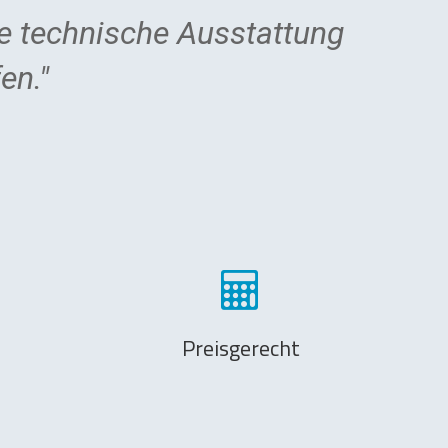
e technische Ausstattung
"A
en."
- Co
Preisgerecht