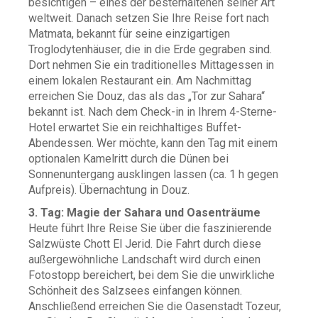
besichtigen – eines der besterhaltenen seiner Art
weltweit. Danach setzen Sie Ihre Reise fort nach
Matmata, bekannt für seine einzigartigen
Troglodytenhäuser, die in die Erde gegraben sind.
Dort nehmen Sie ein traditionelles Mittagessen in
einem lokalen Restaurant ein. Am Nachmittag
erreichen Sie Douz, das als das „Tor zur Sahara“
bekannt ist. Nach dem Check-in in Ihrem 4-Sterne-
Hotel erwartet Sie ein reichhaltiges Buffet-
Abendessen. Wer möchte, kann den Tag mit einem
optionalen Kamelritt durch die Dünen bei
Sonnenuntergang ausklingen lassen (ca. 1 h gegen
Aufpreis). Übernachtung in Douz.
3. Tag: Magie der Sahara und Oasenträume
Heute führt Ihre Reise Sie über die faszinierende
Salzwüste Chott El Jerid. Die Fahrt durch diese
außergewöhnliche Landschaft wird durch einen
Fotostopp bereichert, bei dem Sie die unwirkliche
Schönheit des Salzsees einfangen können.
Anschließend erreichen Sie die Oasenstadt Tozeur,