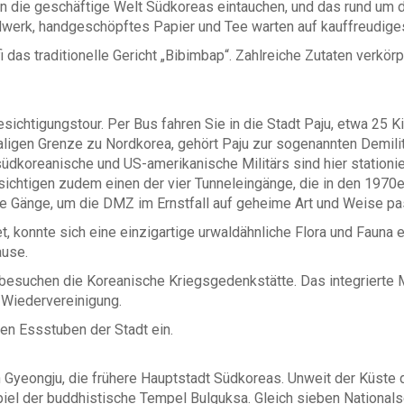
in die geschäftige Welt Südkoreas eintauchen, und das rund um d
dwerk, handgeschöpftes Papier und Tee warten auf kauffreudige
as traditionelle Gericht „Bibimbap“. Zahlreiche Zutaten verkör
sichtigungstour. Per Bus fahren Sie in die Stadt Paju, etwa 25 K
aligen Grenze zu Nordkorea, gehört Paju zur sogenannten Demilit
südkoreanische und US-amerikanische Militärs sind hier stationi
ichtigen zudem einen der vier Tunneleingänge, die in den 1970
he Gänge, um die DMZ im Ernstfall auf geheime Art und Weise pa
t, konnte sich eine einzigartige urwaldähnliche Flora und Fauna 
ause.
esuchen die Koreanische Kriegsgedenkstätte. Das integrierte Mu
 Wiedervereinigung.
en Essstuben der Stadt ein.
h Gyeongju, die frühere Hauptstadt Südkoreas. Unweit der Küst
piel der buddhistische Tempel Bulguksa. Gleich sieben National