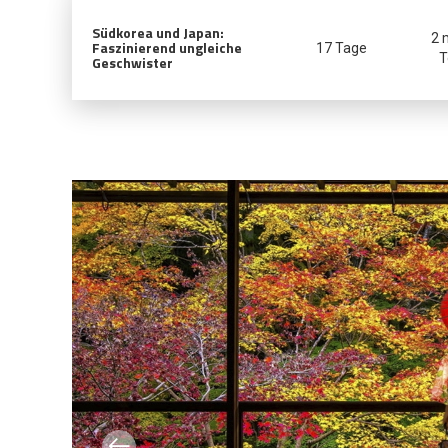
Südkorea und Japan:
2 
Faszinierend ungleiche
17 Tage
T
Geschwister