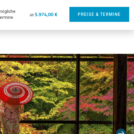
mögliche
5.974,00 €
ab
PREISE & TERMINE
ermine