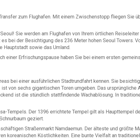
Transfer zum Flughafen. Mit einem Zwischenstopp fliegen Sie üb
oul! Sie werden am Flughafen von Ihrem örtlichen Reiseleiter b
 es bei der Besichtigung des 236 Meter hohen Seoul Towers. V
ie Hauptstadt sowie das Umland.
ch einer Erfrischungspause haben Sie bei einem ersten gemei
reas bei einer ausführlichen Stadtrundfahrt kennen. Sie besich
ist von sechs gigantischen Toren umgeben. Das ursprüngliche Ar
kend ist die stündlich stattfindende Wachablösung. In tradition
esa-Tempels. Der 1396 errichtete Tempel gilt als Haupttempel 
Schnurbaum geziert.
 geschäftigen Straßenmarkt Namdaemun. Der älteste und größte M
ren koreanischen Köstlichkeiten. Eine bunte Vielfalt an tradition