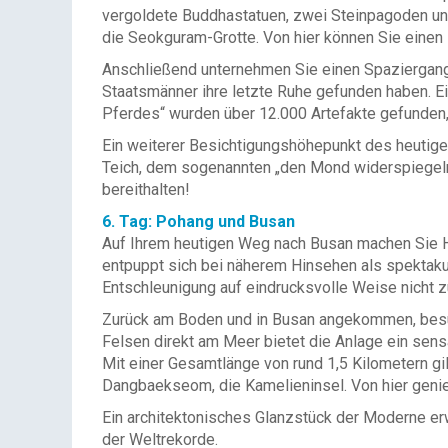
vergoldete Buddhastatuen, zwei Steinpagoden un
die Seokguram-Grotte. Von hier können Sie eine
Anschließend unternehmen Sie einen Spaziergang 
Staatsmänner ihre letzte Ruhe gefunden haben. Ei
Pferdes“ wurden über 12.000 Artefakte gefunden,
Ein weiterer Besichtigungshöhepunkt des heutige
Teich, dem sogenannten „den Mond widerspiegelnd
bereithalten!
6. Tag: Pohang und Busan
Auf Ihrem heutigen Weg nach Busan machen Sie Ha
entpuppt sich bei näherem Hinsehen als spektak
Entschleunigung auf eindrucksvolle Weise nicht zu
Zurück am Boden und in Busan angekommen, besu
Felsen direkt am Meer bietet die Anlage ein sen
Mit einer Gesamtlänge von rund 1,5 Kilometern gi
Dangbaekseom, die Kamelieninsel. Von hier genie
Ein architektonisches Glanzstück der Moderne er
der Weltrekorde.