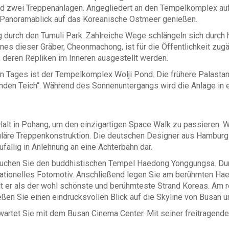
d zwei Treppenanlagen. Angegliedert an den Tempelkomplex au
n Panoramablick auf das Koreanische Ostmeer genießen.
durch den Tumuli Park. Zahlreiche Wege schlängeln sich durch 
nes dieser Gräber, Cheonmachong, ist für die Öffentlichkeit zugä
 deren Repliken im Inneren ausgestellt werden.
n Tages ist der Tempelkomplex Wolji Pond. Die frühere Palastanl
en Teich“. Während des Sonnenuntergangs wird die Anlage in ei
lt in Pohang, um den einzigartigen Space Walk zu passieren. W
uläre Treppenkonstruktion. Die deutschen Designer aus Hamburg
fällig in Anlehnung an eine Achterbahn dar.
chen Sie den buddhistischen Tempel Haedong Yonggungsa. Durc
sationelles Fotomotiv. Anschließend legen Sie am berühmten Hae
lt er als der wohl schönste und berühmteste Strand Koreas. Am r
ßen Sie einen eindrucksvollen Blick auf die Skyline von Busan 
wartet Sie mit dem Busan Cinema Center. Mit seiner freitragend