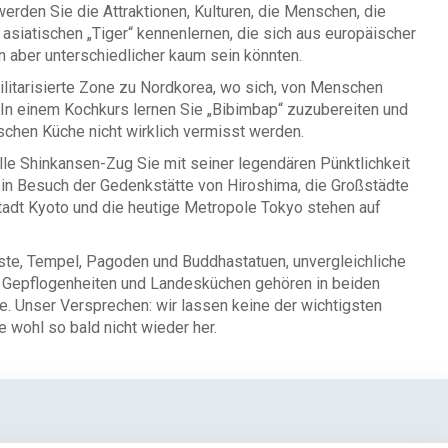
werden Sie die Attraktionen, Kulturen, die Menschen, die
 asiatischen „Tiger“ kennenlernen, die sich aus europäischer
n aber unterschiedlicher kaum sein könnten.
ilitarisierte Zone zu Nordkorea, wo sich, von Menschen
t. In einem Kochkurs lernen Sie „Bibimbap“ zuzubereiten und
ischen Küche nicht wirklich vermisst werden.
le Shinkansen-Zug Sie mit seiner legendären Pünktlichkeit
, ein Besuch der Gedenkstätte von Hiroshima, die Großstädte
adt Kyoto und die heutige Metropole Tokyo stehen auf
äste, Tempel, Pagoden und Buddhastatuen, unvergleichliche
en Gepflogenheiten und Landesküchen gehören in beiden
e. Unser Versprechen: wir lassen keine der wichtigsten
 wohl so bald nicht wieder her.