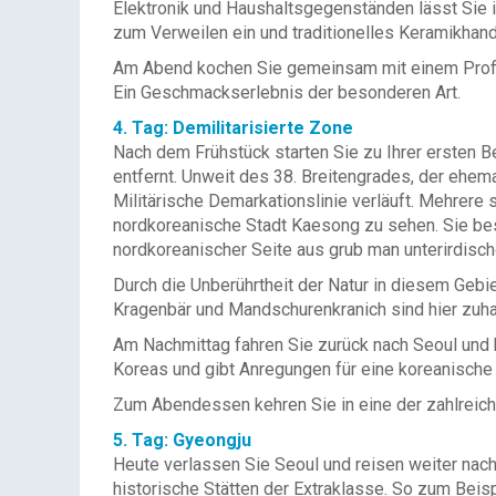
Elektronik und Haushaltsgegenständen lässt Sie 
zum Verweilen ein und traditionelles Keramikhan
Am Abend kochen Sie gemeinsam mit einem Profi d
Ein Geschmackserlebnis der besonderen Art.
4. Tag: Demilitarisierte Zone
Nach dem Frühstück starten Sie zu Ihrer ersten Be
entfernt. Unweit des 38. Breitengrades, der ehem
Militärische Demarkationslinie verläuft. Mehrere 
nordkoreanische Stadt Kaesong zu sehen. Sie bes
nordkoreanischer Seite aus grub man unterirdisc
Durch die Unberührtheit der Natur in diesem Gebie
Kragenbär und Mandschurenkranich sind hier zuh
Am Nachmittag fahren Sie zurück nach Seoul und b
Koreas und gibt Anregungen für eine koreanische
Zum Abendessen kehren Sie in eine der zahlreich
5. Tag: Gyeongju
Heute verlassen Sie Seoul und reisen weiter nac
historische Stätten der Extraklasse. So zum Beis