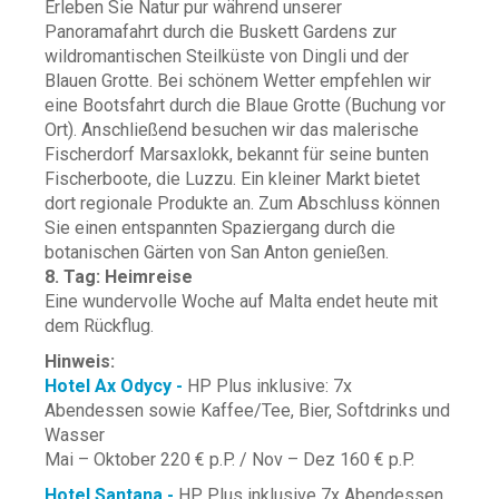
Erleben Sie Natur pur während unserer
Panoramafahrt durch die Buskett Gardens zur
wildromantischen Steilküste von Dingli und der
Blauen Grotte. Bei schönem Wetter empfehlen wir
eine Bootsfahrt durch die Blaue Grotte (Buchung vor
Ort). Anschließend besuchen wir das malerische
Fischerdorf Marsaxlokk, bekannt für seine bunten
Fischerboote, die Luzzu. Ein kleiner Markt bietet
dort regionale Produkte an. Zum Abschluss können
Sie einen entspannten Spaziergang durch die
botanischen Gärten von San Anton genießen.
8. Tag: Heimreise
Eine wundervolle Woche auf Malta endet heute mit
dem Rückflug.
Hinweis:
Hotel Ax Odycy -
HP Plus inklusive: 7x
Abendessen sowie Kaffee/Tee, Bier, Softdrinks und
Wasser
Mai – Oktober 220 € p.P. /
Nov – Dez 160 € p.P.
Hotel Santana -
HP Plus inklusive 7x Abendessen