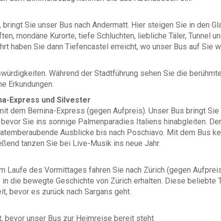
bringt Sie unser Bus nach Andermatt. Hier steigen Sie in den Gl
ften, mondäne Kurorte, tiefe Schluchten, liebliche Täler, Tunnel
hrt haben Sie dann Tiefencastel erreicht, wo unser Bus auf Sie wa
swürdigkeiten. Während der Stadtführung sehen Sie die berühmt
ne Erkundungen.
na-Express und Silvester
mit dem Bernina-Express (gegen Aufpreis). Unser Bus bringt Sie 
 bevor Sie ins sonnige Palmenparadies Italiens hinabgleiten. D
atemberaubende Ausblicke bis nach Poschiavo. Mit dem Bus keh
ießend tanzen Sie bei Live-Musik ins neue Jahr.
m Laufe des Vormittages fahren Sie nach Zürich (gegen Aufpreis)
 in die bewegte Geschichte von Zürich erhalten. Diese beliebte
t, bevor es zurück nach Sargans geht.
, bevor unser Bus zur Heimreise bereit steht