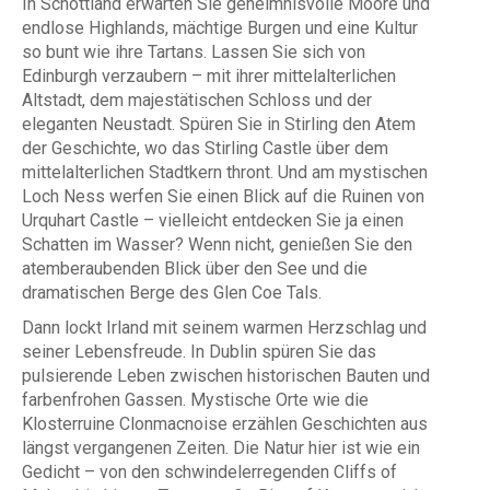
In Schottland erwarten Sie geheimnisvolle Moore und
endlose Highlands, mächtige Burgen und eine Kultur
so bunt wie ihre Tartans. Lassen Sie sich von
Edinburgh verzaubern – mit ihrer mittelalterlichen
Altstadt, dem majestätischen Schloss und der
eleganten Neustadt. Spüren Sie in Stirling den Atem
der Geschichte, wo das Stirling Castle über dem
mittelalterlichen Stadtkern thront. Und am mystischen
Loch Ness werfen Sie einen Blick auf die Ruinen von
Urquhart Castle – vielleicht entdecken Sie ja einen
Schatten im Wasser? Wenn nicht, genießen Sie den
atemberaubenden Blick über den See und die
dramatischen Berge des Glen Coe Tals.
Dann lockt Irland mit seinem warmen Herzschlag und
seiner Lebensfreude. In Dublin spüren Sie das
pulsierende Leben zwischen historischen Bauten und
farbenfrohen Gassen. Mystische Orte wie die
Klosterruine Clonmacnoise erzählen Geschichten aus
längst vergangenen Zeiten. Die Natur hier ist wie ein
Gedicht – von den schwindelerregenden Cliffs of