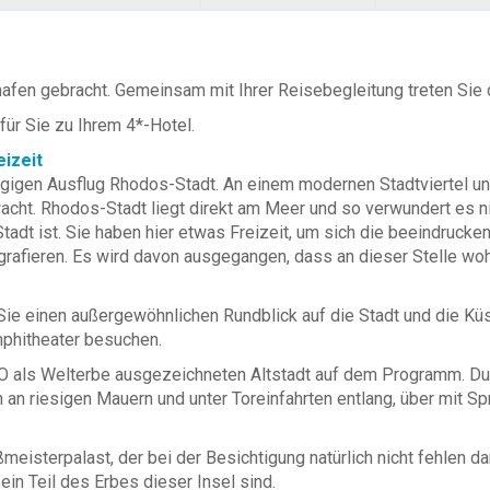
fen gebracht. Gemeinsam mit Ihrer Reisebegleitung treten Sie 
für Sie zu Ihrem 4*-Hotel.
eizeit
gigen Ausflug Rhodos-Stadt. An einem modernen Stadtviertel un
acht. Rhodos-Stadt liegt direkt am Meer und so verwundert es n
tadt ist. Sie haben hier etwas Freizeit, um sich die beeindruck
ografieren. Es wird davon ausgegangen, dass an dieser Stelle wo
Sie einen außergewöhnlichen Rundblick auf die Stadt und die Kü
mphitheater besuchen.
 als Welterbe ausgezeichneten Altstadt auf dem Programm. Durc
an riesigen Mauern und unter Toreinfahrten entlang, über mit S
meisterpalast, der bei der Besichtigung natürlich nicht fehlen d
in Teil des Erbes dieser Insel sind.