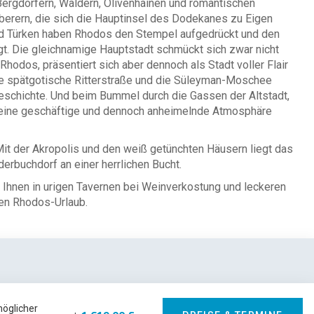
 Bergdörfern, Wäldern, Olivenhainen und romantischen
berern, die sich die Hauptinsel des Dodekanes zu Eigen
und Türken haben Rhodos den Stempel aufgedrückt und den
gt. Die gleichnamige Hauptstadt schmückt sich zwar nicht
odos, präsentiert sich aber dennoch als Stadt voller Flair
die spätgotische Ritterstraße und die Süleyman-Moschee
eschichte. Und beim Bummel durch die Gassen der Altstadt,
n eine geschäftige und dennoch anheimelnde Atmosphäre
Mit der Akropolis und den weiß getünchten Häusern liegt das
derbuchdorf an einer herrlichen Bucht.
e Ihnen in urigen Tavernen bei Weinverkostung und leckeren
en Rhodos-Urlaub.
möglicher