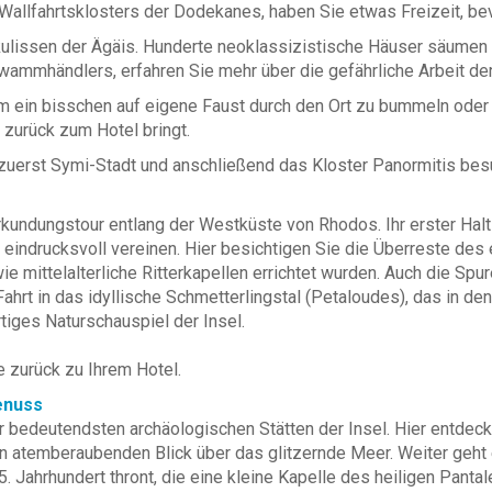
llfahrtsklosters der Dodekanes, haben Sie etwas Freizeit, bevo
tkulissen der Ägäis. Hunderte neoklassizistische Häuser säume
mmhändlers, erfahren Sie mehr über die gefährliche Arbeit d
 ein bisschen auf eigene Faust durch den Ort zu bummeln oder 
zurück zum Hotel bringt.
h zuerst Symi-Stadt und anschließend das Kloster Panormitis bes
kundungstour entlang der Westküste von Rhodos. Ihr erster Halt i
ät eindrucksvoll vereinen. Hier besichtigen Sie die Überreste de
 mittelalterliche Ritterkapellen errichtet wurden. Auch die Spure
Fahrt in das idyllische Schmetterlingstal (Petaloudes), das in
rtiges Naturschauspiel der Insel.
 zurück zu Ihrem Hotel.
enuss
der bedeutendsten archäologischen Stätten der Insel. Hier entde
n atemberaubenden Blick über das glitzernde Meer. Weiter geht
 Jahrhundert thront, die eine kleine Kapelle des heiligen Pantal