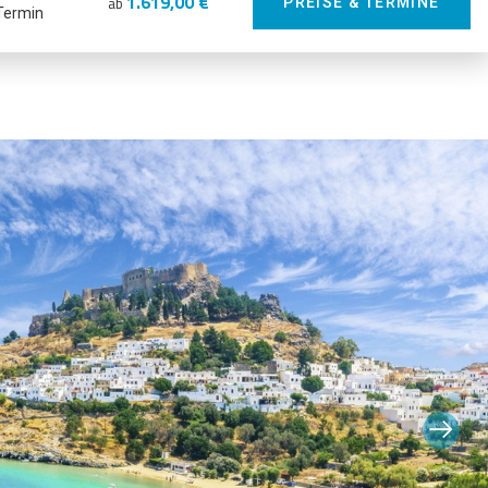
1.619,00 €
ab
PREISE & TERMINE
Termin