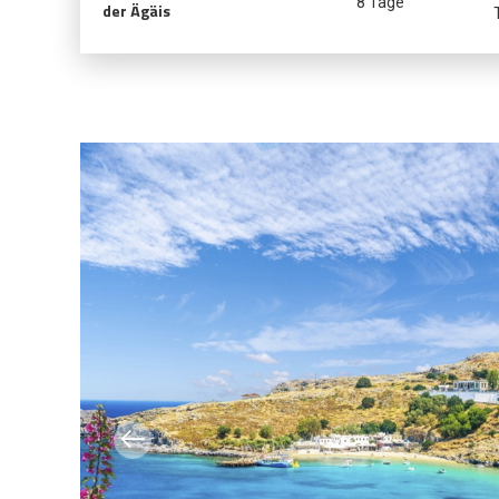
8 Tage
der Ägäis