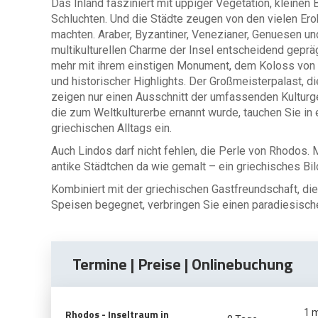
Das Inland fasziniert mit üppiger Vegetation, kleinen
Schluchten. Und die Städte zeugen von den vielen Ero
machten. Araber, Byzantiner, Venezianer, Genuesen 
multikulturellen Charme der Insel entscheidend geprä
mehr mit ihrem einstigen Monument, dem Koloss von Rh
und historischer Highlights. Der Großmeisterpalast, 
zeigen nur einen Ausschnitt der umfassenden Kulturg
die zum Weltkulturerbe ernannt wurde, tauchen Sie i
griechischen Alltags ein.
Auch Lindos darf nicht fehlen, die Perle von Rhodos. 
antike Städtchen da wie gemalt – ein griechisches Bil
Kombiniert mit der griechischen Gastfreundschaft, di
Speisen begegnet, verbringen Sie einen paradiesisch
Termine | Preise | Onlinebuchung
Rhodos - Inseltraum in
1 