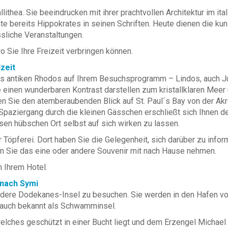
hea. Sie beeindrucken mit ihrer prachtvollen Architektur im itali
te bereits Hippokrates in seinen Schriften. Heute dienen die kun
ssliche Veranstaltungen.
 Sie Ihre Freizeit verbringen können.
zeit
des antiken Rhodos auf Ihrem Besuchsprogramm – Lindos, auch J
 einen wunderbaren Kontrast darstellen zum kristallklaren Meer
 Sie den atemberaubenden Blick auf St. Paul´s Bay von der Akro
Spaziergang durch die kleinen Gässchen erschließt sich Ihnen de
en hübschen Ort selbst auf sich wirken zu lassen.
Töpferei. Dort haben Sie die Gelegenheit, sich darüber zu inform
n Sie das eine oder andere Souvenir mit nach Hause nehmen.
n Ihrem Hotel.
 nach Symi
ndere Dodekanes-Insel zu besuchen. Sie werden in den Hafen vo
, auch bekannt als Schwamminsel.
elches geschützt in einer Bucht liegt und dem Erzengel Michael 