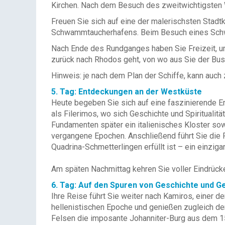
Kirchen. Nach dem Besuch des zweitwichtigsten Wa
Freuen Sie sich auf eine der malerischsten Stad
Schwammtaucherhafens. Beim Besuch eines Schwa
Nach Ende des Rundganges haben Sie Freizeit, um
zurück nach Rhodos geht, von wo aus Sie der Bus 
Hinweis: je nach dem Plan der Schiffe, kann auc
5. Tag: Entdeckungen an der Westküste
Heute begeben Sie sich auf eine faszinierende Er
als Filerimos, wo sich Geschichte und Spiritualit
Fundamenten später ein italienisches Kloster sowie
vergangene Epochen. Anschließend führt Sie die 
Quadrina-Schmetterlingen erfüllt ist – ein einziga
Am späten Nachmittag kehren Sie voller Eindrücke
6. Tag: Auf den Spuren von Geschichte und G
Ihre Reise führt Sie weiter nach Kamiros, einer 
hellenistischen Epoche und genießen zugleich de
Felsen die imposante Johanniter-Burg aus dem 15.