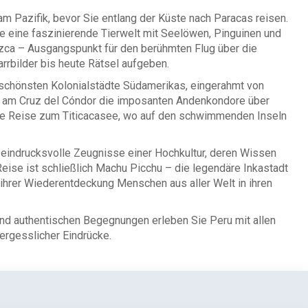
 am Pazifik, bevor Sie entlang der Küste nach Paracas reisen.
ie eine faszinierende Tierwelt mit Seelöwen, Pinguinen und
azca – Ausgangspunkt für den berühmten Flug über die
rrbilder bis heute Rätsel aufgeben.
 schönsten Kolonialstädte Südamerikas, eingerahmt von
e am Cruz del Cóndor die imposanten Andenkondore über
 die Reise zum Titicacasee, wo auf den schwimmenden Inseln
 eindrucksvolle Zeugnisse einer Hochkultur, deren Wissen
Reise ist schließlich Machu Picchu – die legendäre Inkastadt
 ihrer Wiederentdeckung Menschen aus aller Welt in ihren
und authentischen Begegnungen erleben Sie Peru mit allen
ergesslicher Eindrücke.