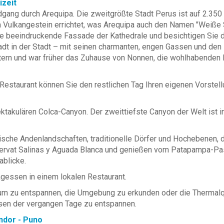
izeit
gang durch Arequipa. Die zweitgrößte Stadt Perus ist auf 2.350
Vulkangestein errichtet, was Arequipa auch den Namen "Weiße St
 beeindruckende Fassade der Kathedrale und besichtigen Sie 
dt in der Stadt – mit seinen charmanten, engen Gassen und den 
tern und war früher das Zuhause von Nonnen, die wohlhabenden 
taurant können Sie den restlichen Tag Ihren eigenen Vorstell
ktakulären Colca-Canyon. Der zweittiefste Canyon der Welt ist i
ische Andenlandschaften, traditionelle Dörfer und Hochebenen, 
servat Salinas y Aguada Blanca und genießen vom Patapampa-Pa
blicke.
agessen in einem lokalen Restaurant.
 um zu entspannen, die Umgebung zu erkunden oder die Thermalqu
sen der vergangen Tage zu entspannen.
ndor - Puno