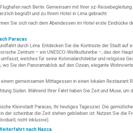
Flughafen nach Berlin. Gemeinsam mit Ihrer sz-Reisebegleitung 
erzlich begrüßt und zu Ihrem Hotel in Lima gebracht.
önnen Sie sich nach dem Abendessen im Hotel erste Eindrücke d
nach Paracas
ndfahrt durch Lima. Entdecken Sie die Kontraste der Stadt auf 
storische Zentrum – ein UNESCO-Weltkulturerbe –, das den Haupt
asst, welches für seine Kolonialarchitektur und religiöse Gesch
ro, wo Sie den Panoramablick auf den Ozean, elegante Wohnviert
 einem gemeinsamen Mittagessen in einen lokalen Restaurant Re
htung Süden. Während Ihrer Fahrt haben Sie Zeit und Muse, um 
erische Kleinstadt Paracas, Ihr heutiges Tagesziel. Die gemütlic
 in der scheinbar die Zeit stehen geblieben ist. Nutzen Sie die 
iduell, nicht inklusive).
 Weiterfahrt nach Nazca