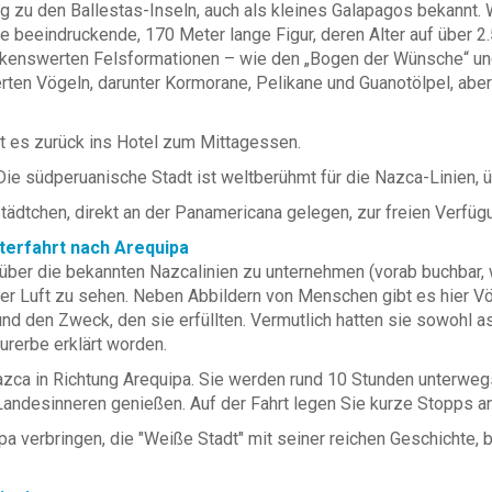
 zu den Ballestas-Inseln, auch als kleines Galapagos bekannt.
e beeindruckende, 170 Meter lange Figur, deren Alter auf über 2
erkenswerten Felsformationen – wie den „Bogen der Wünsche“ und 
erten Vögeln, darunter Kormorane, Pelikane und Guanotölpel, ab
 es zurück ins Hotel zum Mittagessen.
Die südperuanische Stadt ist weltberühmt für die Nazca-Linien,
ädtchen, direkt an der Panamericana gelegen, zur freien Verfüg
iterfahrt nach Arequipa
 über die bekannten Nazcalinien zu unternehmen (vorab buchbar, 
er Luft zu sehen. Neben Abbildern von Menschen gibt es hier Vö
und den Zweck, den sie erfüllten. Vermutlich hatten sie sowohl 
rerbe erklärt worden.
ca in Richtung Arequipa. Sie werden rund 10 Stunden unterwegs 
andesinneren genießen. Auf der Fahrt legen Sie kurze Stopps an
 verbringen, die "Weiße Stadt" mit seiner reichen Geschichte, b