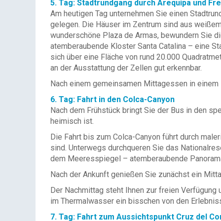
5. Tag: Stadtrundgang durch Arequipa und Fre
Am heutigen Tag unternehmen Sie einen Stadtrund
gelegen. Die Häuser im Zentrum sind aus weißem 
wunderschöne Plaza de Armas, bewundern Sie die
atemberaubende Kloster Santa Catalina – eine Sta
sich über eine Fläche von rund 20.000 Quadratme
an der Ausstattung der Zellen gut erkennbar.
Nach einem gemeinsamen Mittagessen in einem Res
6. Tag: Fahrt in den Colca-Canyon
Nach dem Frühstück bringt Sie der Bus in den spe
heimisch ist.
Die Fahrt bis zum Colca-Canyon führt durch maler
sind. Unterwegs durchqueren Sie das Nationalre
dem Meeresspiegel – atemberaubende Panorama
Nach der Ankunft genießen Sie zunächst ein Mitt
Der Nachmittag steht Ihnen zur freien Verfügung
im Thermalwasser ein bisschen von den Erlebnis
7. Tag: Fahrt zum Aussichtspunkt Cruz del Co