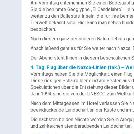
Am Vormittag unternehmen Sie einen Bootsausflug
Sie die berühmte Geoglyphe „El Candelabro“ – ein
weiter zu den Ballestas-Inseln, die für ihre bem
Tierwelt bekannt sind. Hier kann man neben hund
beobachten.
Nach diesem ganz besonderen Naturerlebnis geht
Anschließend geht es für Sie weiter nach Nazca. 
Der Abend steht Ihnen in diesem beschaulichen St
4. Tag: Flug über die Nazca-Linien (fak.) – We
Vormittags haben Sie die Möglichkeit, einen Flug
Diese riesigen Scharrbilder sind am Besten aus d
Spekulationen über die Entstehung dieser Bilder 
Jahr 1994 sind sie von der UNESCO zum Weltkultu
Nach dem Mittagessen im Hotel verlassen Sie Naz
beeindruckende Landschaft an der Küste und im L
Die nächsten beiden Nächte werden Sie in Arequipa
und zahlreichen atemberaubenden Landschaften.