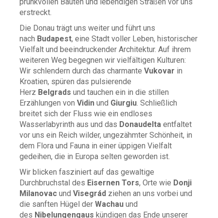
prunkvollen Bauten und lebendigen Straßen vor uns
erstreckt.
Die Donau trägt uns weiter und führt uns
nach
Budapest
, eine Stadt voller Leben, historischer
Vielfalt und beeindruckender Architektur. Auf ihrem
weiteren Weg begegnen wir vielfältigen Kulturen:
Wir schlendern durch das charmante
Vukovar
in
Kroatien, spüren das pulsierende
Herz
Belgrads
und tauchen ein in die stillen
Erzählungen von
Vidin
und
Giurgiu
. Schließlich
breitet sich der Fluss wie ein endloses
Wasserlabyrinth aus und das
Donaudelta
entfaltet
vor uns ein Reich wilder, ungezähmter Schönheit, in
dem Flora und Fauna in einer üppigen Vielfalt
gedeihen, die in Europa selten geworden ist.
Wir blicken fasziniert auf das gewaltige
Durchbruchstal des
Eisernen Tors
, Orte wie
Donji
Milanovac
und
Visegrád
ziehen an uns vorbei und
die sanften Hügel der
Wachau
und
des
Nibelungengaus
kündigen das Ende unserer