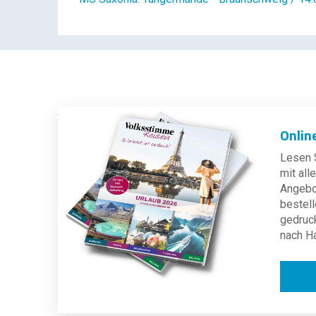
Onlin
Lesen S
mit al
Angebot
bestell
gedruc
nach H