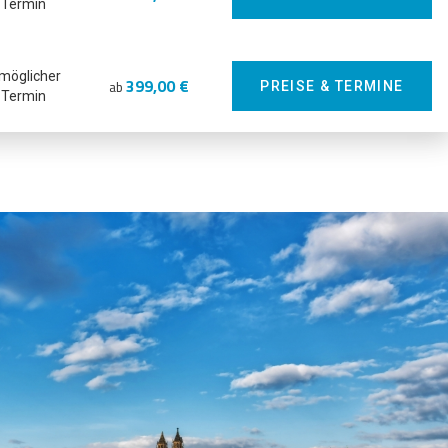
Termin
 möglicher
399,00 €
ab
PREISE & TERMINE
Termin