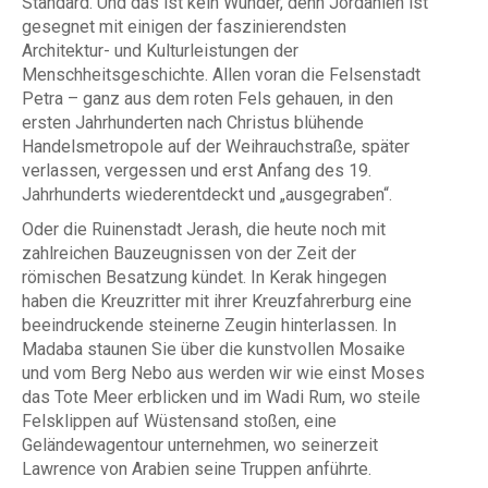
Standard. Und das ist kein Wunder, denn Jordanien ist
gesegnet mit einigen der faszinierendsten
Architektur- und Kulturleistungen der
Menschheitsgeschichte. Allen voran die Felsenstadt
Petra – ganz aus dem roten Fels gehauen, in den
ersten Jahrhunderten nach Christus blühende
Handelsmetropole auf der Weihrauchstraße, später
verlassen, vergessen und erst Anfang des 19.
Jahrhunderts wiederentdeckt und „ausgegraben“.
Oder die Ruinenstadt Jerash, die heute noch mit
zahlreichen Bauzeugnissen von der Zeit der
römischen Besatzung kündet. In Kerak hingegen
haben die Kreuzritter mit ihrer Kreuzfahrerburg eine
beeindruckende steinerne Zeugin hinterlassen. In
Madaba staunen Sie über die kunstvollen Mosaike
und vom Berg Nebo aus werden wir wie einst Moses
das Tote Meer erblicken und im Wadi Rum, wo steile
Felsklippen auf Wüstensand stoßen, eine
Geländewagentour unternehmen, wo seinerzeit
Lawrence von Arabien seine Truppen anführte.