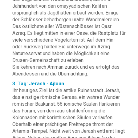
Jahrhundert von den omayyadischen Kalifen
ursprünglich als Jagdhütten erbaut wurden. Einige
der Schlösser beherbergen uralte Wandmalereien.
Das östlichste aller Wüstenschlösser ist Qasr
Azraq. Es liegt mitten in einer Oase, die Rastplatz für
viele verschiedene Vogelarten ist. Auf dem Hin-
oder Rückweg halten Sie unterwegs im Azraq
Naturreservat und haben die Möglichkeit eine
Drusen-Gemeinschaft zu erleben.
Sie kehren nach Amman zurück und es erfolgt das
Abendessen und die Übernachtung.
3. Tag: Jerash - Ajloun
Ihr heutiges Ziel ist die antike Ruinenstadt Jerash,
das einstige römische Gerasa, ein wahres Wunder
römischer Baukunst. 56 ionische Säulen flankieren
das Forum, von dem aus strahlenförmig die
Kolonnaden mit korinthischen Säulen verlaufen.
Oberhalb einer prächtigen Freitreppe thront der
Artemis-Tempel. Nicht weit von Jerash entfernt liegt
Ajloun. Neben der großen Burg von Ajloun (in der