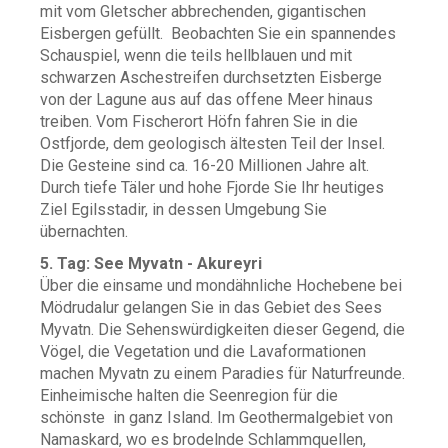
mit vom Gletscher abbrechenden, gigantischen
Eisbergen gefüllt. Beobachten Sie ein spannendes
Schauspiel, wenn die teils hellblauen und mit
schwarzen Aschestreifen durchsetzten Eisberge
von der Lagune aus auf das offene Meer hinaus
treiben. Vom Fischerort Höfn fahren Sie in die
Ostfjorde, dem geologisch ältesten Teil der Insel.
Die Gesteine sind ca. 16-20 Millionen Jahre alt.
Durch tiefe Täler und hohe Fjorde Sie Ihr heutiges
Ziel Egilsstadir, in dessen Umgebung Sie
übernachten.
5. Tag: See Myvatn - Akureyri
Über die einsame und mondähnliche Hochebene bei
Mödrudalur gelangen Sie in das Gebiet des Sees
Myvatn. Die Sehenswürdigkeiten dieser Gegend, die
Vögel, die Vegetation und die Lavaformationen
machen Myvatn zu einem Paradies für Naturfreunde.
Einheimische halten die Seenregion für die
schönste in ganz Island. Im Geothermalgebiet von
Namaskard, wo es brodelnde Schlammquellen,