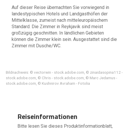
Auf dieser Reise übernachten Sie vorwiegend in
landestypischen Hotels und Landgasthöfen der
Mittelklasse, zumeist nach mitteleuropäischem
Standard. Die Zimmer in Reykjavik sind meist
großzügig geschnitten. In ländlichen Gebieten
können die Zimmer klein sein. Ausgestattet sind die
Zimmer mit Dusche/WC.
Bildnachweis: © vectorwin - stock.adobe.com, © zinaidasopina112 -
stock.adobe.com, © Chris - stock.adobe.com, © Marc Jedamus -
stock.adobe.com, © Kushnirov Avraham - Fotolia
Reiseinformationen
Bitte lesen Sie dieses Produktinformationblatt,