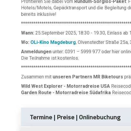
Profitieren Sie dabei vom
Rundum-Sorglos-Paket
: 
Hotels/Motels, Gepäcktransport und die Begleitung du
bereits inklusive!
*****************************************************
Wann:
25.September 2025, 18:30 - 19.30, Einlass ab 
Wo:
OLi-Kino Magdeburg
, Olvenstedter Straße 25a
Anmeldungen
unter: 0391 – 5999 977 oder hier onlin
Die Teilnahme ist kostenlos.
*****************************************************
Zusammen mit
unseren Partnern MR Biketours
prä
Wild West Explorer - Motorradreise USA
Reiseco
Garden Route - Motorradreise Südafrika
Reiseco
Termine | Preise | Onlinebuchung