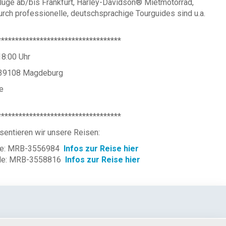
Flüge ab/bis Frankfurt, Harley-Davidson® Mietmotorrad,
rch professionelle, deutschsprachige Tourguides sind u.a.
***********************************
18:00 Uhr
, 39108 Magdeburg
e
***********************************
sentieren wir unsere Reisen:
de: MRB-3556984
Infos zur Reise hier
de: MRB-3558816
Infos zur Reise hier