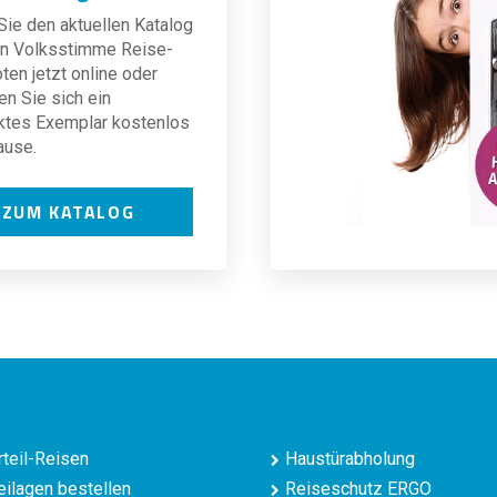
ie den aktuellen Katalog
len Volksstimme Reise-
en jetzt online oder
en Sie sich ein
ktes Exemplar kostenlos
ause.
ZUM KATALOG
teil-Reisen
Haustürabholung
ilagen bestellen
Reiseschutz ERGO