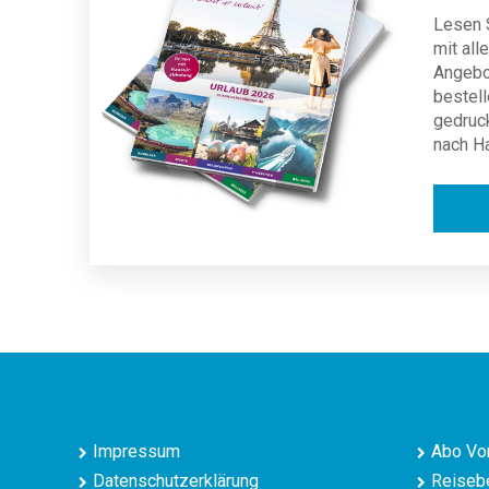
Lesen S
mit al
Angebot
bestell
gedruc
nach H
Impressum
Abo Vor
Datenschutzerklärung
Reisebe