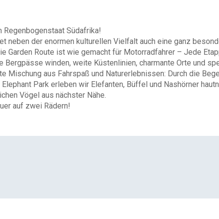
im Regenbogenstaat Südafrika!
tet neben der enormen kulturellen Vielfalt auch eine ganz besond
 Garden Route ist wie gemacht für Motorradfahrer – Jede Etappe
che Bergpässe winden, weite Küstenlinien, charmante Orte und s
kte Mischung aus Fahrspaß und Naturerlebnissen: Durch die Beg
Elephant Park erleben wir Elefanten, Büffel und Nashörner hautn
lichen Vögel aus nächster Nähe.
uer auf zwei Rädern!