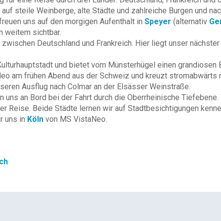
f steile Weinberge, alte Städte und zahlreiche Burgen und nac
 freuen uns auf den morgigen Aufenthalt in
Speyer
(alternativ
Ge
 weitem sichtbar.
e zwischen Deutschland und Frankreich. Hier liegt unser nächst
ls Kulturhauptstadt und bietet vom Münsterhügel einen grandiosen 
Neo am frühen Abend aus der Schweiz und kreuzt stromabwärts
nseren Ausflug nach Colmar an der Elsässer Weinstraße.
n uns an Bord bei der Fahrt durch die Oberrheinische Tiefebene.
 Reise. Beide Städte lernen wir auf Stadtbesichtigungen kenne
r uns in
Köln
von MS VistaNeo.
ich