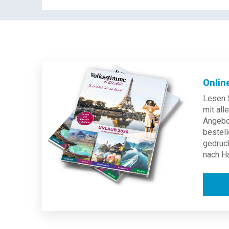
Onlin
Lesen S
mit al
Angebot
bestell
gedruc
nach H