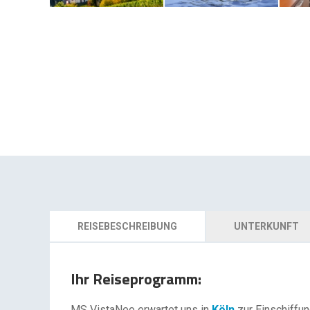
REISEBESCHREIBUNG
UNTERKUNFT
Ihr Reiseprogramm:
MS VistaNeo erwartet uns in
Köln
zur Einschiffun