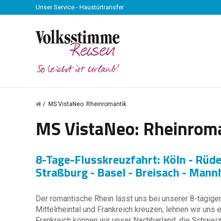
Unser Service - Haustürtransfer
MS VistaNeo: Rheinromantik
MS VistaNeo: Rheinrom
8-Tage-Flusskreuzfahrt: Köln - Rüd
Straßburg - Basel - Breisach - Mann
Der romantische Rhein lässt uns bei unserer 8-tägig
Mittelrheintal und Frankreich kreuzen, lehnen wir uns
Frankreich können wir unser Nachbarland, die Schweiz