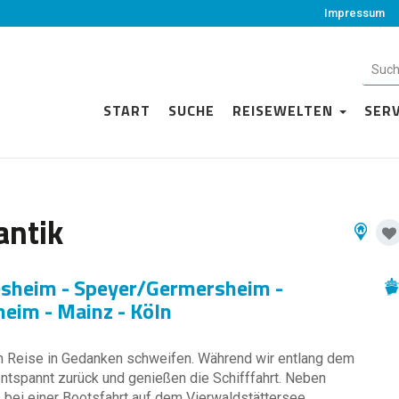
Impressum
START
SUCHE
REISEWELTEN
SER
antik
esheim - Speyer/Germersheim -
heim - Mainz - Köln
en Reise in Gedanken schweifen. Während wir entlang dem
 entspannt zurück und genießen die Schifffahrt. Neben
 bei einer Bootsfahrt auf dem Vierwaldstättersee