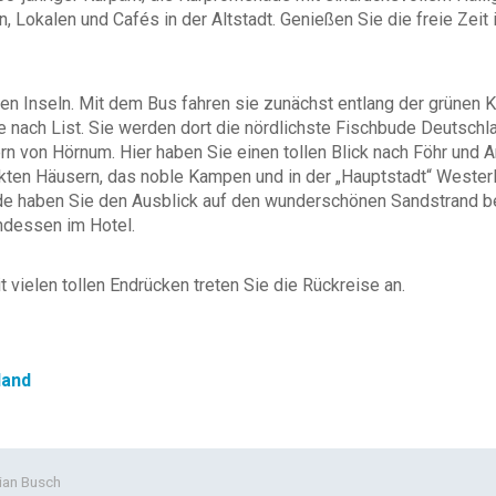
, Lokalen und Cafés in der Altstadt. Genießen Sie die freie Zeit
chen Inseln. Mit dem Bus fahren sie zunächst entlang der grünen
re nach List. Sie werden dort die nördlichste Fischbude Deutsch
ern von Hörnum. Hier haben Sie einen tollen Blick nach Föhr un
kten Häusern, das noble Kampen und in der „Hauptstadt“ Westerl
de haben Sie den Ausblick auf den wunderschönen Sandstrand be
ndessen im Hotel.
vielen tollen Endrücken treten Sie die Rückreise an.
land
ian Busch