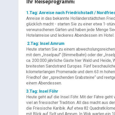
Ihr Reiseprogramm:
1.Tag: Anreise nach Friedrichstadt / Nordfrie
Anreise in das bekannte Holländerstädtchen Fried
glücklich macht - starten Sie zu einer etwa 1-stü
verwunschenen Gärten und haben jede Menge Seema
Hotelanreise und leckeres Abendessen im Hotel.
2.Tag: Insel Amrum
Heute starten Sie zu einem abwechslungsreichen 
mit dem „Inselpaul" (Bimmelbahn) oder der „Insel
ca. 200.000 jährliche Gäste hier Wald und Heide
breitesten Sandstrand Europas. Fünf beschauliche
kilometerlangen Promenade und dem 63 m hohen Am
Friedhof der „sprechenden Grabsteine“ und reetg
einem Abendessen.
3.Tag: Insel Föhr
Heute geht auf die Insel Föhr. Mit der Fähre geh
viel an friesischer Tradition. All das macht aus
die Friesische Karibik. Auf etwa 82 Quadratkilome
mit Blick auf Sylt und Amrum. In Wyk warten ein 