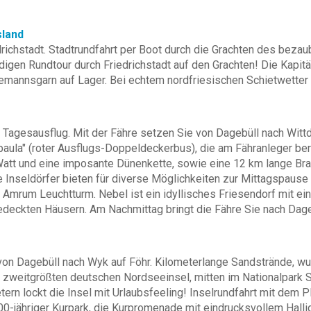
sland
richstadt. Stadtrundfahrt per Boot durch die Grachten des beza
ndigen Rundtour durch Friedrichstadt auf den Grachten! Die Kapit
nnsgarn auf Lager. Bei echtem nordfriesischen Schietwetter si
Tagesausflug. Mit der Fähre setzen Sie von Dagebüll nach Witt
paula" (roter Ausflugs-Doppeldeckerbus), die am Fähranleger ber
, Watt und eine imposante Dünenkette, sowie eine 12 km lange 
 Inseldörfer bieten für diverse Möglichkeiten zur Mittagspause
rum Leuchtturm. Nebel ist ein idyllisches Friesendorf mit ein
edeckten Häusern. Am Nachmittag bringt die Fähre Sie nach Dage
t von Dagebüll nach Wyk auf Föhr. Kilometerlange Sandstrände, 
 der zweitgrößten deutschen Nordseeinsel, mitten im Nationalpa
tern lockt die Insel mit Urlaubsfeeling! Inselrundfahrt mit dem
100-jähriger Kurpark, die Kurpromenade mit eindrucksvollem Halli