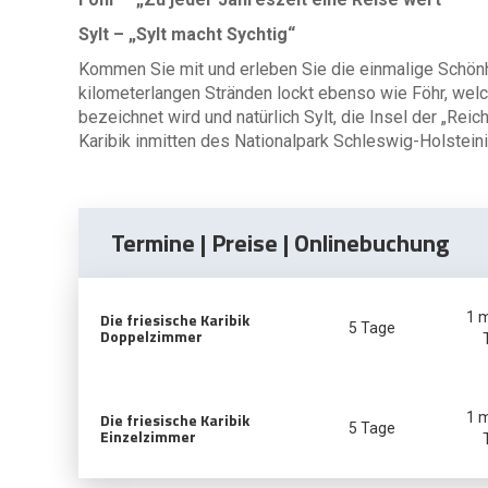
Sylt – „Sylt macht Sychtig“
Kommen Sie mit und erleben Sie die einmalige Schön
kilometerlangen Stränden lockt ebenso wie Föhr, welc
bezeichnet wird und natürlich Sylt, die Insel der „Rei
Karibik inmitten des Nationalpark Schleswig-Holstei
Termine | Preise | Onlinebuchung
Die friesische Karibik
1 
5 Tage
Doppelzimmer
Die friesische Karibik
1 
5 Tage
Einzelzimmer