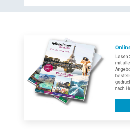
Onlin
Lesen S
mit al
Angebot
bestell
gedruc
nach H