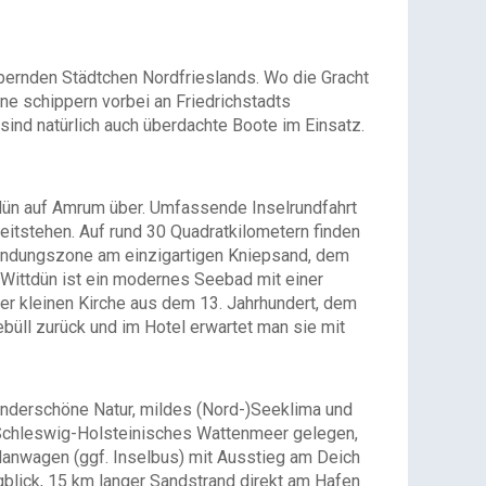
ubernden Städtchen Nordfrieslands. Wo die Gracht
äne schippern vorbei an Friedrichstadts
nd natürlich auch überdachte Boote im Einsatz.
dün auf Amrum über. Umfassende Inselrundfahrt
eitstehen. Auf rund 30 Quadratkilometern finden
Brandungszone am einzigartigen Kniepsand, dem
 Wittdün ist ein modernes Seebad mit einer
er kleinen Kirche aus dem 13. Jahrhundert, dem
büll zurück und im Hotel erwartet man sie mit
wunderschöne Natur, mildes (Nord-)Seeklima und
rk Schleswig-Holsteinisches Wattenmeer gelegen,
 Planwagen (ggf. Inselbus) mit Ausstieg am Deich
gblick, 15 km langer Sandstrand direkt am Hafen