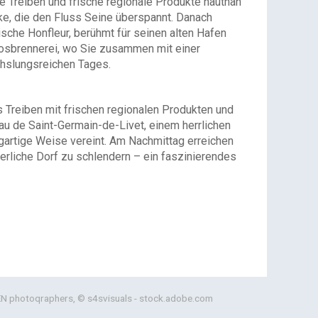
e Treiben und frische regionale Produkte hautnah
ke, die den Fluss Seine überspannt. Danach
sche Honfleur, berühmt für seinen alten Hafen
adosbrennerei, wo Sie zusammen mit einer
hslungsreichen Tages.
es Treiben mit frischen regionalen Produkten und
au de Saint-Germain-de-Livet, einem herrlichen
gartige Weise vereint. Am Nachmittag erreichen
erliche Dorf zu schlendern – ein faszinierendes
 photoqraphers, © s4svisuals - stock.adobe.com