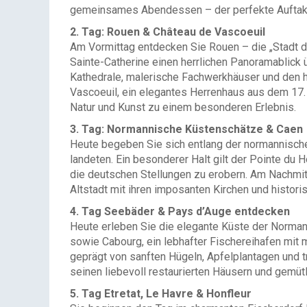
gemeinsames Abendessen – der perfekte Auftakt
2. Tag: Rouen & Château de Vascoeuil
Am Vormittag entdecken Sie Rouen – die „Stadt d
Sainte-Catherine einen herrlichen Panoramablick
Kathedrale, malerische Fachwerkhäuser und den h
Vascoeuil, ein elegantes Herrenhaus aus dem 17.
Natur und Kunst zu einem besonderen Erlebnis.
3. Tag: Normannische Küstenschätze & Caen
Heute begeben Sie sich entlang der normannische
landeten. Ein besonderer Halt gilt der Pointe du
die deutschen Stellungen zu erobern. Am Nachmitt
Altstadt mit ihren imposanten Kirchen und hist
4. Tag Seebäder & Pays d’Auge entdecken
Heute erleben Sie die elegante Küste der Norma
sowie Cabourg, ein lebhafter Fischereihafen mit 
geprägt von sanften Hügeln, Apfelplantagen und t
seinen liebevoll restaurierten Häusern und gemüt
5. Tag Etretat, Le Havre & Honfleur