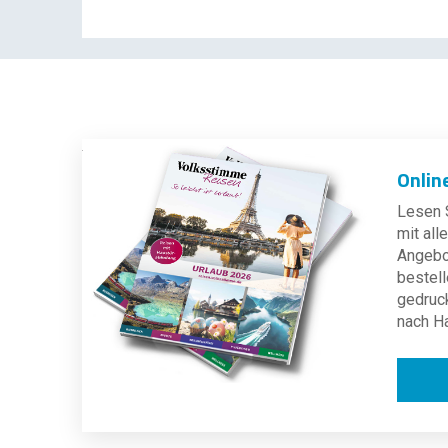
Onlin
Lesen S
mit al
Angebot
bestell
gedruc
nach H