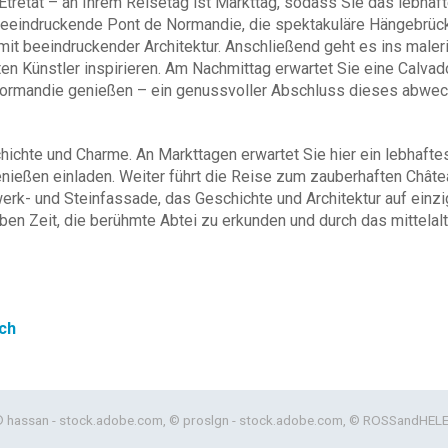
tretat – an Ihrem Reisetag ist Markttag, sodass Sie das lebhaft
e beeindruckende Pont de Normandie, die spektakuläre Hängebrüc
t beeindruckender Architektur. Anschließend geht es ins maleri
ten Künstler inspirieren. Am Nachmittag erwartet Sie eine Calv
ormandie genießen – ein genussvoller Abschluss dieses abwec
schichte und Charme. An Markttagen erwartet Sie hier ein lebhaft
nießen einladen. Weiter führt die Reise zum zauberhaften Châte
k- und Steinfassade, das Geschichte und Architektur auf einzi
ben Zeit, die berühmte Abtei zu erkunden und durch das mittelalt
ich
hassan - stock.adobe.com, © proslgn - stock.adobe.com, © ROSSandHELEN