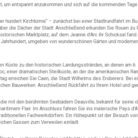
, um entspannt anzukommen und sich auf die kommenden Tage 
er hundert Kirchtürme“ – zunächst bei einer Stadtrundfahrt im 
 über die Dächer der Stadt. Anschließend erkunden Sie Rouen z
istorischen Marktplatz, auf dem Jeanne d’Arc ihr Schicksal fan
 Jahrhundert, umgeben von wunderschönen Gärten und moderner S
n Küste zu den historischen Landungsstränden, an denen am 6. J
 Hoc, einer dramatischen Steilküste, an der die amerikanischen R
ag erreichen Sie Caen, die Stadt Wilhelms des Eroberers. Bei ei
orischen Bauwerken. Anschließend Rückfahrt zu Ihrem Hotel und
ndie mit den berühmten Seebädern Deauville, bekannt für seine
maritimem Flair. Im Anschluss fahren Sie ins malerische Pays d
raditionellen Fachwerkdörfern. Ein Höhepunkt ist der Besuch von
lichen Gassen zum Verweilen einlädt.