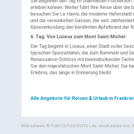
Sie beginnen den Tag im charmanten Fischerdorf É
erleben können. Weiter führt Ihre Reise über di
besuchen Sie Le Havre, die moderne Hafenstadt mi
und die verwinkelten Gassen, die seit Jahrhunder
Käseverkostung den berühmten Apfelbrand der N
6. Tag: Von Lisieux zum Mont Saint-Michel
Der Tag beginnt in Lisieux, einer Stadt voller Ge
typischen Spezialitäten, die zum Bummeln und Ge
Renaissance-Schloss mit beeindruckender Fachwer
Sie den majestätischen Mont Saint-Michel. Sie ha
Erlebnis, das lange in Erinnerung bleibt.
Alle Angebote für Reisen & Urlaub in Frankre
Bildnachweis: © PUNTOSTUDIOFOTO Lda - stock.adobe.com, © 