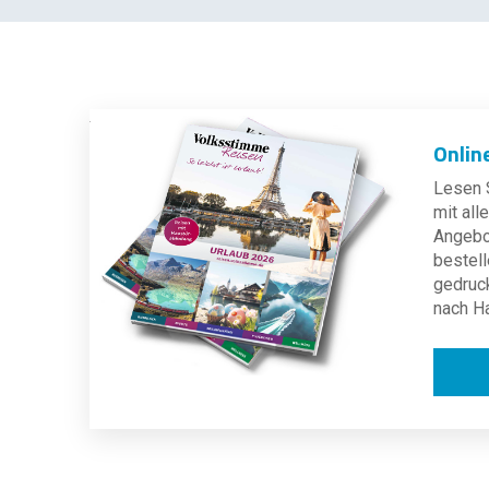
Onlin
Lesen S
mit al
Angebot
bestell
gedruc
nach H