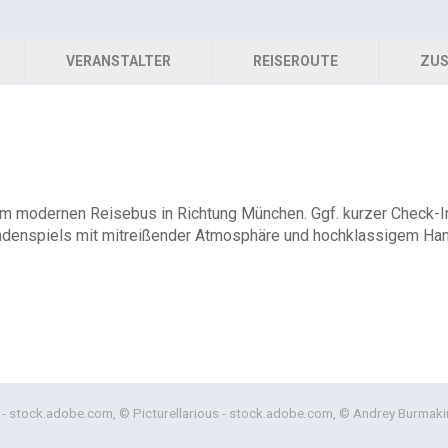
VERANSTALTER
REISEROUTE
ZUS
im modernen Reisebus in Richtung München. Ggf. kurzer Check-In
ndenspiels mit mitreißender Atmosphäre und hochklassigem Han
 - stock.adobe.com, © Picturellarious - stock.adobe.com, © Andrey Burmak