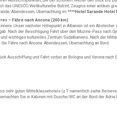
eren Aussichtspunkten, die bei schönem Wetter den Blick bis zu
 ist das UNESCO Weltkulturerbe Butrint, Zeugnis einer antiken g
arande. Abendessen, Übernachtung im
****Hotel Sarande Hotel B
urres – Fähre nach Ancona (260 km)
nnere. Unser nächster Höhepunkt in Albanien ist ein Abstecher z
 gab. Nach der Besichtigung Fahrt über den Muzine-Pass nach G
es und wichtiges kulturelles Zentrum Südalbaniens. Nach der Mitt
f die Fähre nach Ancona. Abendessen, Übernachtung an Bord.
ück Ausschiffung und Fahrt vorbei an Bologna und Verona nach S
is sehr guten Mittelklassehotels (z.T. namentlich siehe Reisev
rnachten Sie in Kabinen mit Dusche/WC an der Bord der Adria Li