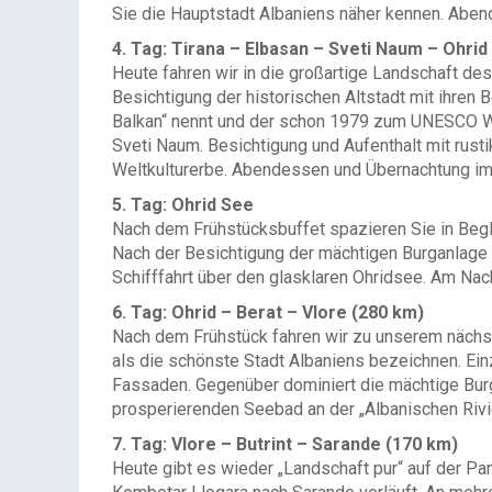
Sie die Hauptstadt Albaniens näher kennen. Abe
4. Tag: Tirana – Elbasan – Sveti Naum – Ohrid
Heute fahren wir in die großartige Landschaft d
Besichtigung der historischen Altstadt mit ihren
Balkan“ nennt und der schon 1979 zum UNESCO W
Sveti Naum. Besichtigung und Aufenthalt mit rust
Weltkulturerbe. Abendessen und Übernachtung i
5. Tag: Ohrid See
Nach dem Frühstücksbuffet spazieren Sie in Begl
Nach der Besichtigung der mächtigen Burganlage f
Schifffahrt über den glasklaren Ohridsee. Am Na
6. Tag: Ohrid – Berat – Vlore (280 km)
Nach dem Frühstück fahren wir zu unserem nächst
als die schönste Stadt Albaniens bezeichnen. Ein
Fassaden. Gegenüber dominiert die mächtige Burg
prosperierenden Seebad an der „Albanischen Rivi
7. Tag: Vlore – Butrint – Sarande (170 km)
Heute gibt es wieder „Landschaft pur“ auf der P