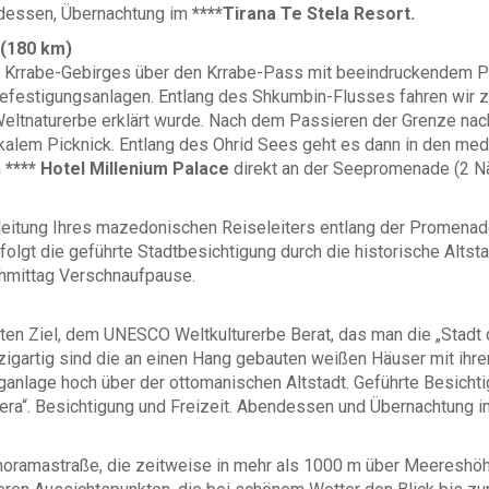
ndessen, Übernachtung im
****Tirana Te Stela Resort.
 (180 km)
es Krrabe-Gebirges über den Krrabe-Pass mit beeindruckendem P
 Befestigungsanlagen. Entlang des Shkumbin-Flusses fahren wir 
eltnaturerbe erklärt wurde. Nach dem Passieren der Grenze na
ikalem Picknick. Entlang des Ohrid Sees geht es dann in den me
m
**** Hotel Millenium Palace
direkt an der Seepromenade (2 Nä
eitung Ihres mazedonischen Reiseleiters entlang der Promenade 
olgt die geführte Stadtbesichtigung durch die historische Alts
chmittag Verschnaufpause.
en Ziel, dem UNESCO Weltkulturerbe Berat, das man die „Stadt 
zigartig sind die an einen Hang gebauten weißen Häuser mit ihr
anlage hoch über der ottomanischen Altstadt. Geführte Besichti
era“. Besichtigung und Freizeit. Abendessen und Übernachtung 
anoramastraße, die zeitweise in mehr als 1000 m über Meereshöh