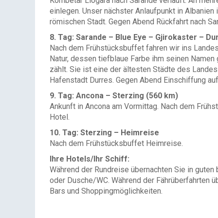
Kombetar Llogara nach Sarande verläuft. An mehr
einlegen. Unser nächster Anlaufpunkt in Albanien
römischen Stadt. Gegen Abend Rückfahrt nach S
8. Tag: Sarande – Blue Eye – Gjirokaster – D
Nach dem Frühstücksbuffet fahren wir ins Landesi
Natur, dessen tiefblaue Farbe ihm seinen Namen
zählt. Sie ist eine der ältesten Städte des Land
Hafenstadt Durres. Gegen Abend Einschiffung au
9. Tag: Ancona – Sterzing (560 km)
Ankunft in Ancona am Vormittag. Nach dem Frühst
Hotel.
10. Tag: Sterzing – Heimreise
Nach dem Frühstücksbuffet Heimreise.
Ihre Hotels/Ihr Schiff:
Während der Rundreise übernachten Sie in guten b
oder Dusche/WC. Während der Fährüberfahrten übe
Bars und Shoppingmöglichkeiten.