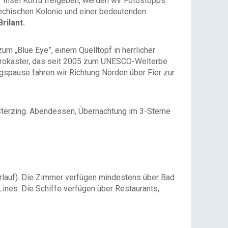
r Insel Korfu freigeben, werden wir Fotostopps
riechischen Kolonie und einer bedeutenden
rilant.
um „Blue Eye”, einem Quelltopf in herrlicher
jirokaster, das seit 2005 zum UNESCO-Welterbe
agspause fahren wir Richtung Norden über Fier zur
terzing. Abend­essen, Übernachtung im 3-Sterne
erlauf). Die Zimmer verfügen mindestens über Bad
nes. Die Schiffe verfügen über Restaurants,