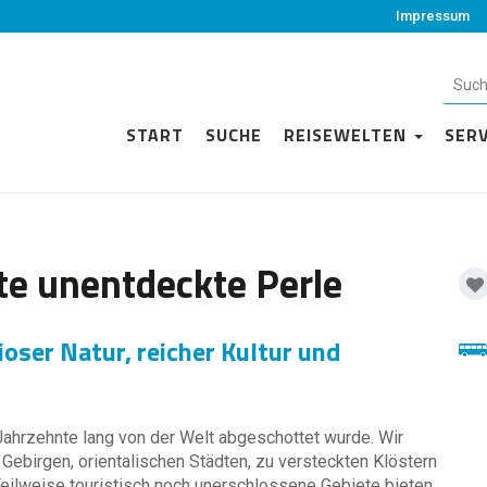
Impressum
START
SUCHE
REISEWELTEN
SER
zte unentdeckte Perle
oser Natur, reicher Kultur und
 Jahrzehnte lang von der Welt abgeschottet wurde. Wir
Gebirgen, orientalischen Städten, zu versteckten Klöstern
 Teilweise touristisch noch unerschlossene Gebiete bieten