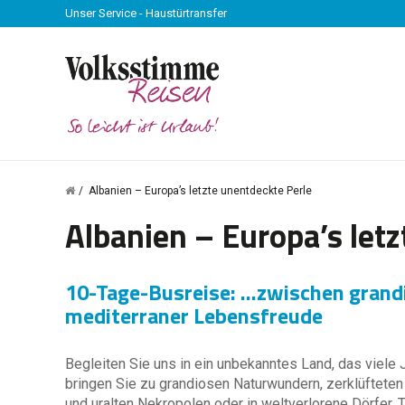
Unser Service - Haustürtransfer
Albanien – Europa’s letzte unentdeckte Perle
Albanien – Europa’s let
10-Tage-Busreise: ...zwischen grandi
mediterraner Lebensfreude
Begleiten Sie uns in ein unbekanntes Land, das viele
bringen Sie zu grandiosen Naturwundern, zerklüfteten 
und uralten Nekropolen oder in weltverlorene Dörfer.