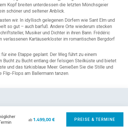
hrem Kopf breiten unterdessen die letzten Mönchsgeier
in schöner und seltener Anblick.
sten wir. In idyllisch gelegenen Dörfern wie Sant Elm und
elt so gut – auch barfuß. Andere Orte wiederum stecken
hriftsteller, Musiker und Dichter in ihren Bann. Frédéric
m verlassenen Kartäuserkloster im romantischen Bergdorf
 für eine Etappe geplant. Der Weg führt zu einem
 Bucht zu Bucht entlang der felsigen Steilküste und bietet
e und das türkisblaue Meer. Genießen Sie die Stille und
ie Flip-Flops am Ballermann tanzen.
möglicher
1.499,00 €
ab
PREISE & TERMINE
Termin