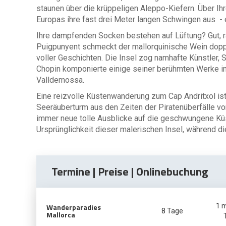
staunen über die krüppeligen Aleppo-Kiefern. Über I
Europas ihre fast drei Meter langen Schwingen aus - e
Ihre dampfenden Socken bestehen auf Lüftung? Gut, ra
Puigpunyent schmeckt der mallorquinische Wein dopp
voller Geschichten. Die Insel zog namhafte Künstler, Sc
Chopin komponierte einige seiner berühmten Werke i
Valldemossa.
Eine reizvolle Küstenwanderung zum Cap Andritxol ist
Seeräuberturm aus den Zeiten der Piratenüberfälle von
immer neue tolle Ausblicke auf die geschwungene Küst
Ursprünglichkeit dieser malerischen Insel, während d
Termine | Preise | Onlinebuchung
Wanderparadies
1 
8 Tage
Mallorca