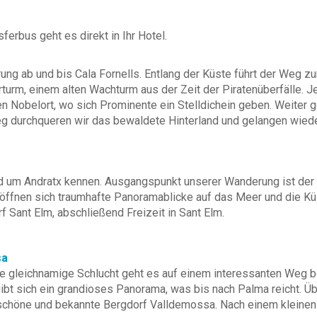
ferbus geht es direkt in Ihr Hotel.
ng ab und bis Cala Fornells. Entlang der Küste führt der Weg zu
urm, einem alten Wachturm aus der Zeit der Piratenüberfälle. J
n Nobelort, wo sich Prominente ein Stelldichein geben. Weiter 
g durchqueren wir das bewaldete Hinterland und gelangen wieder
d um Andratx kennen. Ausgangspunkt unserer Wanderung ist der 
eröffnen sich traumhafte Panoramablicke auf das Meer und die K
f Sant Elm, abschließend Freizeit in Sant Elm.
sa
 gleichnamige Schlucht geht es auf einem interessanten Weg ber
gibt sich ein grandioses Panorama, was bis nach Palma reicht. Ü
 schöne und bekannte Bergdorf Valldemossa. Nach einem kleinen