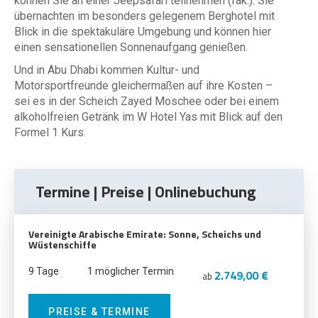
können Sie an einer Jeepsafari teilnehmen (fak.). Sie
übernachten im besonders gelegenem Berghotel mit
Blick in die spektakuläre Umgebung und können hier
einen sensationellen Sonnenaufgang genießen.
Und in Abu Dhabi kommen Kultur- und
Motorsportfreunde gleichermaßen auf ihre Kosten –
sei es in der Scheich Zayed Moschee oder bei einem
alkoholfreien Getränk im W Hotel Yas mit Blick auf den
Formel 1 Kurs.
Termine | Preise | Onlinebuchung
Vereinigte Arabische Emirate: Sonne, Scheichs und
Wüstenschiffe
9 Tage
1 möglicher Termin
2.749,00 €
ab
PREISE & TERMINE