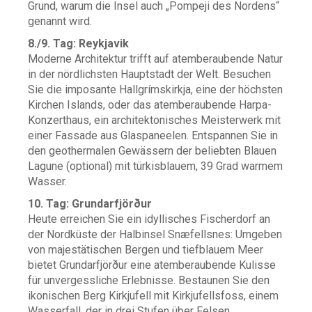
Grund, warum die Insel auch „Pompeji des Nordens“
genannt wird.
8./9. Tag: Reykjavik
Moderne Architektur trifft auf atemberaubende Natur
in der nördlichsten Hauptstadt der Welt. Besuchen
Sie die imposante Hallgrímskirkja, eine der höchsten
Kirchen Islands, oder das atemberaubende Harpa-
Konzerthaus, ein architektonisches Meisterwerk mit
einer Fassade aus Glaspaneelen. Entspannen Sie in
den geothermalen Gewässern der beliebten Blauen
Lagune (optional) mit türkisblauem, 39 Grad warmem
Wasser.
10. Tag: Grundarfjörður
Heute erreichen Sie ein idyllisches Fischerdorf an
der Nordküste der Halbinsel Snæfellsnes: Umgeben
von majestätischen Bergen und tiefblauem Meer
bietet Grundarfjörður eine atemberaubende Kulisse
für unvergessliche Erlebnisse. Bestaunen Sie den
ikonischen Berg Kirkjufell mit Kirkjufellsfoss, einem
Wasserfall, der in drei Stufen über Felsen