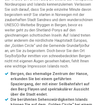
Nordeuropas und Islands kennenzulernen. Verlassen
Sie sich darauf, dass Sie jede einzelne Minute davon
begeistern wird! Sie starten in Norwegen mit der
zauberhaften Stadt Sandnes und dem wunderschönen
UNESCO-Welterbe Bryggen in Bergen, bevor es
weiter geht zu den Shetland-Ponys auf den
gleichnamigen schottischen Inseln. Auf Island treten
unter anderem die nördlichste Hauptstadt Europas,
der „Golden Circle“ und die Gemeinde Grundarfjörður
an, um Sie zu begeistern. Doch bevor Sie den Ort
Seyðisfjörður inmitten von schneebedeckten Bergen
nicht mit eigenen Augen gesehen haben, fehlt Ihnen
eine wichtige Impression Islands noch.
Bergen, das ehemalige Zentrum der Hanse,
erkunden Sie bei einem geführten
Spaziergang, der mit einer Seilbahnfahrt auf
den Berg Fløyen und spektakulärer Aussicht
über die Stadt endet.
Die berühmten Sehenswürdigkeiten Islands
können Sie auf dem „Golden Circle“ bei einem