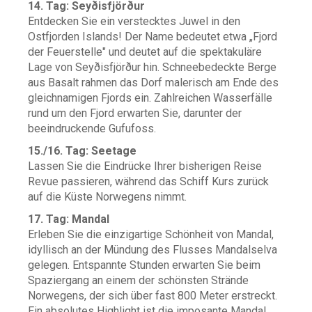
14. Tag: Seyðisfjörður
Entdecken Sie ein verstecktes Juwel in den
Ostfjorden Islands! Der Name bedeutet etwa „Fjord
der Feuerstelle" und deutet auf die spektakuläre
Lage von Seyðisfjörður hin. Schneebedeckte Berge
aus Basalt rahmen das Dorf malerisch am Ende des
gleichnamigen Fjords ein. Zahlreichen Wasserfälle
rund um den Fjord erwarten Sie, darunter der
beeindruckende Gufufoss.
15./16. Tag: Seetage
Lassen Sie die Eindrücke Ihrer bisherigen Reise
Revue passieren, während das Schiff Kurs zurück
auf die Küste Norwegens nimmt.
17. Tag: Mandal
Erleben Sie die einzigartige Schönheit von Mandal,
idyllisch an der Mündung des Flusses Mandalselva
gelegen. Entspannte Stunden erwarten Sie beim
Spaziergang an einem der schönsten Strände
Norwegens, der sich über fast 800 Meter erstreckt.
Ein absolutes Highlight ist die imposante Mandal