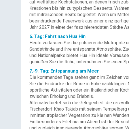
auf vielfältige Kochstationen, an denen frisch z
Kreationen bis hin zu typischen Desserts. Währen
mit mitreißenden Beats begleitet. Wenn um Mitter
beeindruckende Feuerwerk aus einer einzigartig
Jahr 2027 in einer der faszinierendsten Städte As
6. Tag: Fahrt nach Hua Hin
Heute verlassen Sie die pulsierende Metropole un
Sandstrände und ihre entspannte Atmosphäre. Zud
und Nationalparks bietet Hua Hin ideale Vorausse
genießen Sie die Ruhe, unternehmen Sie einen Sp
7.-9. Tag: Entspannung am Meer
Die kommenden Tage stehen ganz im Zeichen von
Sie die Eindrücke der Reise in Ruhe nachklingen.
sportliche Aktivitäten oder ein thailändischer Ko
zwischen Erholung und Erlebnis.
Alternativ bietet sich die Gelegenheit, die reiz
Fischerdorf Khao Takiab mit seinem Tempelberg un
inmitten tropischer Vegetation zu kleinen Wander
Ein besonderes Erlebnis am Abend ist der Besuch
und zugleich inspirierende Atmosphäre sorgen. W