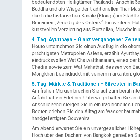
bedeutendsten Heiligtümer Thailands. Anschließ
Buddha und als Wiege der traditionellen Thai-Ma
durch die historischen Kanäle (Klongs) im Stadt
Beinamen „Venedig des Ostens“. Ein weiterer Höh
kunstvollen Verzierung aus Porzellan, Muscheln 
4. Tag: Ayutthaya – Glanz vergangener Zeite
Heute unternehmen Sie einen Ausflug in die ehem
prächtigsten Metropolen Asiens, erzählt Ayutthay
eindrucksvollen Wat Chaiwatthanaram, eines der 
Chedis sowie zum Wat Mahathat, dessen von Bau
Mongkhon beeindruckt mit seinem markanten, glo
5. Tag: Märkte & Traditionen – Silvester in B
Am frühen Morgen brechen Sie auf zum berühmte
Anfahrt ist ein Erlebnis: Unterwegs halten Sie a
Anschließend steigen Sie in ein traditionelles Lo
Booten erleben Sie den Alltag am Wasser hautnah.
handgefertigten Souvenirs.
Am Abend erwartet Sie ein unvergesslicher Höhepu
Hoch über den Dächern von Bangkok genießen Sie 