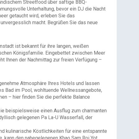
iländischem Streetfood über saftige BBQ-
mmungsvolle Unterhaltung, bevor ein DJ die Nacht
eer getaucht wird, erleben Sie das
 unvergesslich macht. Begrüßen Sie das neue
stadt ist bekannt für ihre langen, weißen
ischen Königsfamilie. Eingebettet zwischen Meer
eht Ihnen der Nachmittag zur freien Verfügung –
.
ngenehme Atmosphäre Ihres Hotels und lassen
ndes Bad im Pool, wohltuende Wellnessangebote,
nen – hier finden Sie die perfekte Balance
n Sie beispielsweise einen Ausflug zum charmanten
dyllisch gelegenen Pa La-U Wasserfall, der
 kulinarische Köstlichkeiten für eine entspannte
te, kann den nahegelegenen Khao Sam Roi Yot