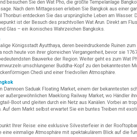
end besuchen Sie den Wat Pho, die größte Tempelanlage Bangkok
ssage. Nach dem Mittagessen erleben Sie Bangkok aus einer gan
teil Thonburi entdecken Sie das ursprüngliche Leben am Wasser
epunkt ist der Besuch des prachtvollen Wat Arun. Direkt am Flus
und Glas – ein ikonisches Wahrzeichen Bangkoks.
n
alige Königsstadt Ayutthaya, deren beeindruckende Ruinen zum 
a noch heute von ihrer glorreichen Vergangenheit, bevor sie 1767
bedeutendsten Bauwerke der Region. Weiter geht es zum Wat Phr
mwurzeln umschlungener Buddha-Kopf zu den bekanntesten Motiv
ckenförmigen Chedi und einer friedvollen Atmosphäre.
angkok
n Damnoen Saduak Floating Market, einem der bekanntesten s
n der außergewöhnlichen Maeklong Railway Market, wo Händler ihre
ngtail-Boot und gleiten durch ein Netz aus Kanälen. Vorbei an tr
 Auf dem Markt selbst erwartet Sie ein buntes Treiben mit exot
nkt Ihrer Reise: eine exklusive Silvesterfeier in der Rooftopb
eine einmalige Atmosphäre mit spektakulärem Blick auf die fun