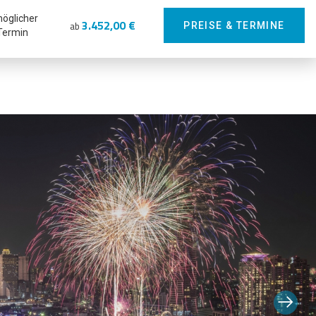
möglicher
3.452,00 €
ab
PREISE & TERMINE
Termin