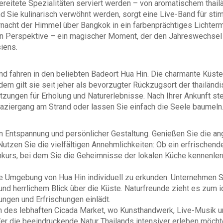
ubereitete Spezialitäten serviert werden – von aromatischem tha
d Sie kulinarisch verwöhnt werden, sorgt eine Live-Band für sti
nacht der Himmel über Bangkok in ein farbenprächtiges Lichterm
en Perspektive – ein magischer Moment, der den Jahreswechsel
iens.
d fahren in den beliebten Badeort Hua Hin. Die charmante Küsten
em gilt sie seit jeher als bevorzugter Rückzugsort der thailänd
tzungen für Erholung und Naturerlebnisse. Nach Ihrer Ankunft st
aziergang am Strand oder lassen Sie einfach die Seele baumeln
 Entspannung und persönlicher Gestaltung. Genießen Sie die a
 Nutzen Sie die vielfältigen Annehmlichkeiten: Ob ein erfrische
chkurs, bei dem Sie die Geheimnisse der lokalen Küche kennenler
volle Umgebung von Hua Hin individuell zu erkunden. Unternehme
d herrlichem Blick über die Küste. Naturfreunde zieht es zum i
ungen und Erfrischungen einlädt.
 des lebhaften Cicada Market, wo Kunsthandwerk, Live-Musik und
er die beeindruckende Natur Thailands intensiver erleben möch