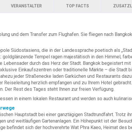
VERANSTALTER
TOP FACTS
ZUSATZL
olung und dem Transfer zum Flughafen. Sie fliegen nach Bangk
le Südostasiens, die in der Landessprache poetisch als „Stadt 
: goldglänzende Tempel ragen majestätisch in den Himmel, farbe
e Lebensader durch das Herz der Stadt. Bangkok begeistert mit e
klusive Einkaufszentren oder traditionelle Märkte – die Stadt 
nahezu jeder Straßenecke laden Garküchen und Restaurants dazu e
er Reiseleitung herzlich empfangen und zu Ihrem Hotel gebracht.
. Der Rest des Tages steht Ihnen zur freien Verfügung.
sen in einem lokalen Restaurant und werden so auch kulinaris
serwege
schen Hauptstadt bei einer ganztägigen Stadtrundfahrt. Trotz i
gen und weitläufigen Gartenanlagen. Ein Höhepunkt ist der Besu
lage befindet sich der hochverehrte Wat Phra Kaeo, Heimat des