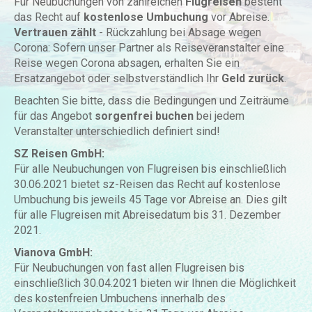
Für Neubuchungen von zahlreichen
Flugreisen
besteht
das Recht auf
kostenlose Umbuchung
vor Abreise.
Vertrauen zählt
- Rückzahlung bei Absage wegen
Corona: Sofern unser Partner als Reiseveranstalter eine
Reise wegen Corona absagen, erhalten Sie ein
Ersatzangebot oder selbstverständlich Ihr
Geld zurück
.
Beachten Sie bitte, dass die Bedingungen und Zeiträume
für das Angebot
sorgenfrei buchen
bei jedem
Veranstalter unterschiedlich definiert sind!
SZ Reisen GmbH:
Für alle Neubuchungen von Flugreisen bis einschließlich
30.06.2021 bietet sz-Reisen das Recht auf kostenlose
Umbuchung bis jeweils 45 Tage vor Abreise an. Dies gilt
für alle Flugreisen mit Abreisedatum bis 31. Dezember
2021.
Vianova GmbH:
Für Neubuchungen von fast allen Flugreisen bis
einschließlich 30.04.2021 bieten wir Ihnen die Möglichkeit
des kostenfreien Umbuchens innerhalb des