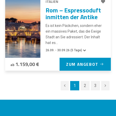
ITALIEN
Rom – Espressoduft
inmitten der Antike
Es ist kein Päckchen, sondern eher
ein massives Paket, das die Ewige
Stadt an Sie adressiert. Der Inhalt
hat es...
26.09. - 30.09.26 (5 Tage)
1.159,00 €
ZUM ANGEBOT
ab
1
2
3