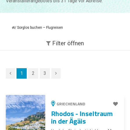
Veranstalterangebotes bis 31 Tage vor Abreise.
Sorglos buchen – Flugreisen
Filter
öffnen
1
2
3
GRIECHENLAND
Rhodos - Inseltraum
in der Ägäis