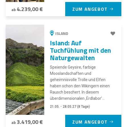
4.239,00 €
ZUM ANGEBOT
ab
ISLAND
Island: Auf
Tuchfühlung mit den
Naturgewalten
Speiende Geysire, farbige
Mooslandschaften und
geheimnisvolle Trolle und Elfen
haben schon den Wikingern einen
Rausch beschert. In diesem
überdimensionalen ‚Erdlabor’...
21.05. - 28.05.27 (8 Tage)
3.419,00 €
ZUM ANGEBOT
ab