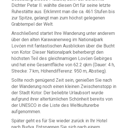
Dichter Petar II. wählte diesen Ort für seine letzte
Ruhestätte aus. Erklimmt man die ca. 461 Stufen bis
zur Spitze, gelangt man zum höchst gelegenen
Grabtempel der Welt.
Anschließend startet Ihre Wanderung unter anderem
über den alten Karawanenweg im Nationalpark
Lovćen mit fantastischen Ausblicken über die Bucht
von Kotor. Dieser Nationalpark beherbergt den
höchsten Teil des gleichnamigen Lovćen Gebirges
und hat eine Gesamtfläche von 62.2 qkm (Dauer: 4 h,
Strecke: 7 km, Höhendifferenz: 950 m, Abstieg).
Sollte noch genügend Zeit sein, genießen Sie nach
der Wanderung noch einen kleinen Zwischenstopp in
der Stadt Kotor. Der beliebte Urlaubsort wurde
aufgrund ihrer altertümlichen Schönheit bereits von
der UNESCO in die Liste des Weltkulturerbe
aufgenommen.
Später geht es für Sie wieder zurück in Ihr Hotel
nach Budva. Entspannen Sie sich nach einem