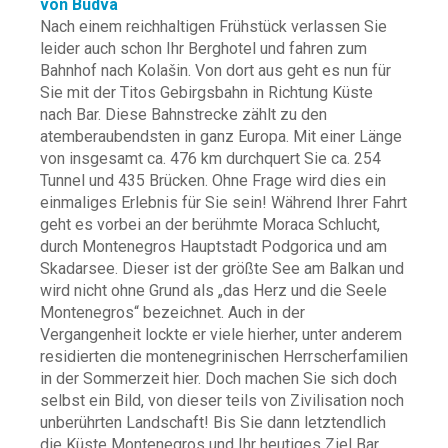
von Budva
Nach einem reichhaltigen Frühstück verlassen Sie
leider auch schon Ihr Berghotel und fahren zum
Bahnhof nach Kolašin. Von dort aus geht es nun für
Sie mit der Titos Gebirgsbahn in Richtung Küste
nach Bar. Diese Bahnstrecke zählt zu den
atemberaubendsten in ganz Europa. Mit einer Länge
von insgesamt ca. 476 km durchquert Sie ca. 254
Tunnel und 435 Brücken. Ohne Frage wird dies ein
einmaliges Erlebnis für Sie sein! Während Ihrer Fahrt
geht es vorbei an der berühmte Moraca Schlucht,
durch Montenegros Hauptstadt Podgorica und am
Skadarsee. Dieser ist der größte See am Balkan und
wird nicht ohne Grund als „das Herz und die Seele
Montenegros“ bezeichnet. Auch in der
Vergangenheit lockte er viele hierher, unter anderem
residierten die montenegrinischen Herrscherfamilien
in der Sommerzeit hier. Doch machen Sie sich doch
selbst ein Bild, von dieser teils von Zivilisation noch
unberührten Landschaft! Bis Sie dann letztendlich
die Küste Montenegros und Ihr heutiges Ziel Bar