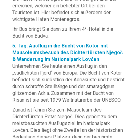
erreichen, welcher ein beliebter Ort bei den
Touristen ist. Hier befindet sich außerdem der
wichtigste Hafen Montenegros.
Ihr Bus bringt Sie dann zu Ihrem 4*-Hotel in die
Bucht von Budva.
5. Tag: Ausflug in die Bucht von Kotor mit
Mausoleumsbesuch des Dichterfürsten Njegoš
& Wanderung im Nationalpark Lovćen
Unternehmen Sie heute einen Ausflug in den
„südlichsten Fjord“ von Europa. Die Bucht von Kotor
befindet sich südöstlich der Adriaküste und besticht
durch schroffe Steilhänge und der smaragdgrün
glitzernden Adria. Zusammen mit der Bucht von
Risan ist sie seit 1979 Weltnaturerbe der UNESCO.
Zunächst fahren Sie zum Mausoleum des
Dichterfürsten Petar Njegoš. Dies gehört zu dem
meistbesuchten Ausflugsziel im Nationalpark
Lovćen. Dies liegt ohne Zweifel an der historischen
Bedeutung dieses Platzes, denn der berühmte