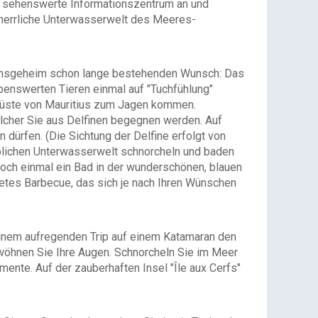
s sehenswerte Informationszentrum an und
 herrliche Unterwasserwelt des Meeres-
cht insgeheim schon lange bestehenden Wunsch: Das
iebenswerten Tieren einmal auf "Tuchfühlung"
stküste von Mauritius zum Jagen kommen.
lcher Sie aus Delfinen begegnen werden. Auf
dürfen. (Die Sichtung der Delfine erfolgt von
ublichen Unterwasserwelt schnorcheln und baden
noch einmal ein Bad in der wunderschönen, blauen
tetes Barbecue, das sich je nach Ihren Wünschen
einem aufregenden Trip auf einem Katamaran den
rwöhnen Sie Ihre Augen. Schnorcheln Sie im Meer
nte. Auf der zauberhaften Insel "Île aux Cerfs"