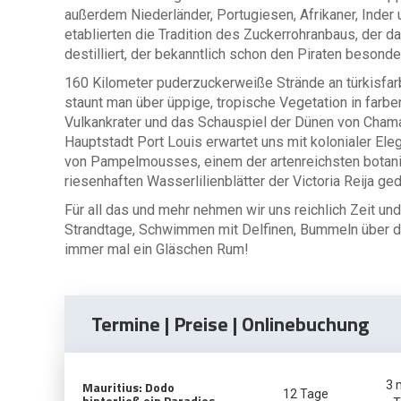
außerdem Niederländer, Portugiesen, Afrikaner, Inder u
etablierten die Tradition des Zuckerrohranbaus, der 
destilliert, der bekanntlich schon den Piraten besond
160 Kilometer puderzuckerweiße Strände an türkisfa
staunt man über üppige, tropische Vegetation in farbe
Vulkankrater und das Schauspiel der Dünen von Chamar
Hauptstadt Port Louis erwartet uns mit kolonialer El
von Pampelmousses, einem der artenreichsten botanis
riesenhaften Wasserlilienblätter der Victoria Reija g
Für all das und mehr nehmen wir uns reichlich Zeit un
Strandtage, Schwimmen mit Delfinen, Bummeln über d
immer mal ein Gläschen Rum!
Termine | Preise | Onlinebuchung
Mauritius: Dodo
3 
12 Tage
hinterließ ein Paradies