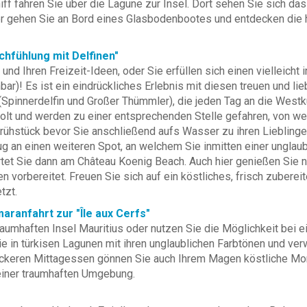
 fahren Sie über die Lagune zur Insel. Dort sehen Sie sich da
er gehen Sie an Bord eines Glasbodenbootes und entdecken die
chfühlung mit Delfinen"
 und Ihren Freizeit-Ideen, oder Sie erfüllen sich einen viellei
hbar)! Es ist ein eindrückliches Erlebnis mit diesen treuen und l
n (Spinnerdelfin und Großer Thümmler), die jeden Tag an die We
t und werden zu einer entsprechenden Stelle gefahren, von we
hstück bevor Sie anschließend aufs Wasser zu ihren Lieblingen 
ug an einen weiteren Spot, an welchem Sie inmitten einer ungla
artet Sie dann am Château Koenig Beach. Auch hier genießen Sie 
orbereitet. Freuen Sie sich auf ein köstliches, frisch zuberei
tzt.
aranfahrt zur "Île aux Cerfs"
aumhaften Insel Mauritius oder nutzen Sie die Möglichkeit bei 
e in türkisen Lagunen mit ihren unglaublichen Farbtönen und ve
eckeren Mittagessen gönnen Sie auch Ihrem Magen köstliche Mome
 einer traumhaften Umgebung.