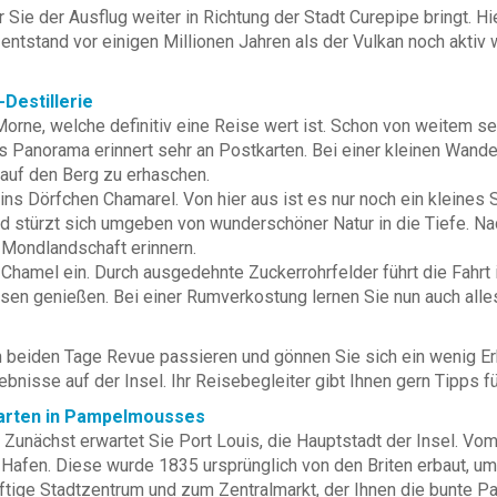
Sie der Ausflug weiter in Richtung der Stadt Curepipe bringt. H
d entstand vor einigen Millionen Jahren als der Vulkan noch aktiv
Destillerie
orne, welche definitiv eine Reise wert ist. Schon von weitem se
s Panorama erinnert sehr an Postkarten. Bei einer kleinen Wand
auf den Berg zu erhaschen.
ins Dörfchen Chamarel. Von hier aus ist es nur noch ein kleines
nd stürzt sich umgeben von wunderschöner Natur in die Tiefe. N
 Mondlandschaft erinnern.
hamel ein. Durch ausgedehnte Zuckerrohrfelder führt die Fahrt i
ssen genießen. Bei einer Rumverkostung lernen Sie nun auch alle
en beiden Tage Revue passieren und gönnen Sie sich ein wenig E
bnisse auf der Insel. Ihr Reisebegleiter gibt Ihnen gern Tipps f
 Garten in Pampelmousses
'. Zunächst erwartet Sie Port Louis, die Hauptstadt der Insel. Vo
 Hafen. Diese wurde 1835 ursprünglich von den Briten erbaut, um 
äftige Stadtzentrum und zum Zentralmarkt, der Ihnen die bunte 