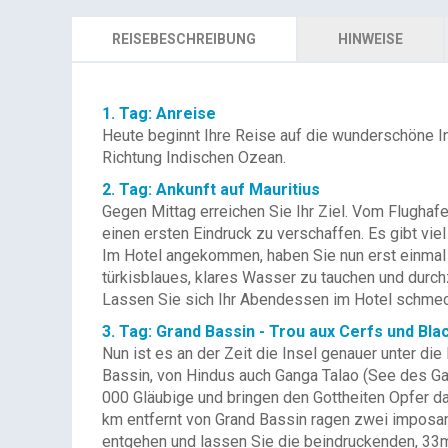
REISEBESCHREIBUNG
HINWEISE
1. Tag: Anreise
Heute beginnt Ihre Reise auf die wunderschöne I
Richtung Indischen Ozean.
2. Tag: Ankunft auf Mauritius
Gegen Mittag erreichen Sie Ihr Ziel. Vom Flughaf
einen ersten Eindruck zu verschaffen. Es gibt viel
Im Hotel angekommen, haben Sie nun erst einmal Z
türkisblaues, klares Wasser zu tauchen und durc
Lassen Sie sich Ihr Abendessen im Hotel schme
3. Tag: Grand Bassin - Trou aux Cerfs und Bl
Nun ist es an der Zeit die Insel genauer unter di
Bassin, von Hindus auch Ganga Talao (See des Gang
000 Gläubige und bringen den Gottheiten Opfer da
km entfernt von Grand Bassin ragen zwei imposan
entgehen und lassen Sie die beindruckenden, 33m