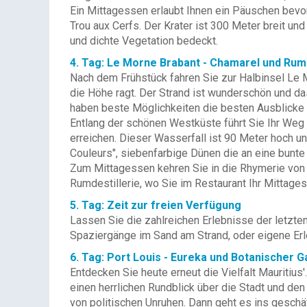
Ein Mittagessen erlaubt Ihnen ein Päuschen bevor 
Trou aux Cerfs. Der Krater ist 300 Meter breit un
und dichte Vegetation bedeckt.
4. Tag: Le Morne Brabant - Chamarel und Rum-
Nach dem Frühstück fahren Sie zur Halbinsel Le M
die Höhe ragt. Der Strand ist wunderschön und da
haben beste Möglichkeiten die besten Ausblicke 
Entlang der schönen Westküste führt Sie Ihr Weg 
erreichen. Dieser Wasserfall ist 90 Meter hoch u
Couleurs", siebenfarbige Dünen die an eine bunte
Zum Mittagessen kehren Sie in die Rhymerie von C
Rumdestillerie, wo Sie im Restaurant Ihr Mittage
5. Tag: Zeit zur freien Verfügung
Lassen Sie die zahlreichen Erlebnisse der letzt
Spaziergänge im Sand am Strand, oder eigene Erle
6. Tag: Port Louis - Eureka und Botanischer
Entdecken Sie heute erneut die Vielfalt Mauritius
einen herrlichen Rundblick über die Stadt und den
von politischen Unruhen. Dann geht es ins gesch