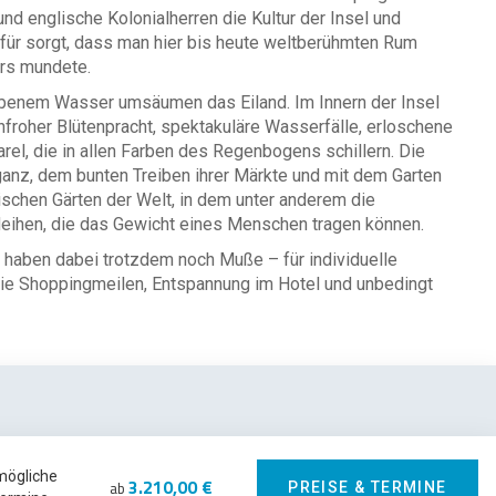
nd englische Kolonialherren die Kultur der Insel und
dafür sorgt, dass man hier bis heute weltberühmten Rum
ers mundete.
rbenem Wasser umsäumen das Eiland. Im Innern der Insel
nfroher Blütenpracht, spektakuläre Wasserfälle, erloschene
el, die in allen Farben des Regenbogens schillern. Die
eganz, dem bunten Treiben ihrer Märkte und mit dem Garten
chen Gärten der Welt, in dem unter anderem die
edeihen, die das Gewicht eines Menschen tragen können.
d haben dabei trotzdem noch Muße – für individuelle
ie Shoppingmeilen, Entspannung im Hotel und unbedingt
mögliche
3.210,00 €
ab
PREISE & TERMINE