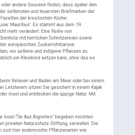
e oder andere Souvenir finden, dass später den
 der seltensten und teuersten Briefmarken der
 Facetten der kreolischen Küche.
äuser Mauritius'. Es stammt aus dem 19.
icht mehr verändert. Eine Reihe von
Ebenholz mit herrlichen Schnitzereien sowie
 der europäischen Zuckerrohrbarone.
m, wo seltene und indigene Pflanzen zu
blich ein Kleinkind setzen kann, ohne das es
Ob beim Relaxen und Baden am Meer oder bei einem
i Letzterem sitzen Sie gesichert in einem Kajak
der Insel und entdecken die üppige Natur. Mit
ur Insel "Île Aux Aigrettes" begeben möchten
ner privaten Naturschutz-Stiftung, verwaltet. Die
en sich hier endemische Pflanzenarten wie