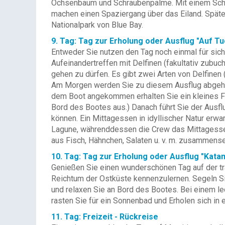
Ochsenbaum und Schraubenpalme. Mit einem Schiff
machen einen Spaziergang über das Eiland. Spät
Nationalpark von Blue Bay.
9. Tag: Tag zur Erholung oder Ausflug "Auf Tu
Entweder Sie nutzen den Tag noch einmal für sich
Aufeinandertreffen mit Delfinen (fakultativ zubuc
gehen zu dürfen. Es gibt zwei Arten von Delfine
Am Morgen werden Sie zu diesem Ausflug abgehol
dem Boot angekommen erhalten Sie ein kleines Frü
Bord des Bootes aus.) Danach führt Sie der Ausfl
können. Ein Mittagessen in idyllischer Natur erw
Lagune, währenddessen die Crew das Mittagessen v
aus Fisch, Hähnchen, Salaten u. v. m. zusammense
10. Tag: Tag zur Erholung oder Ausflug "Katam
Genießen Sie einen wunderschönen Tag auf der tr
Reichtum der Ostküste kennenzulernen. Segeln Si
und relaxen Sie an Bord des Bootes. Bei einem l
rasten Sie für ein Sonnenbad und Erholen sich in
11. Tag: Freizeit - Rückreise