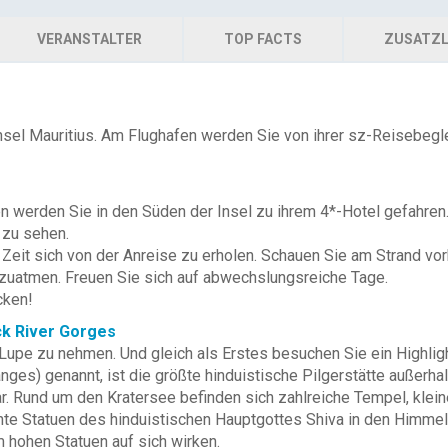
VERANSTALTER
TOP FACTS
ZUSATZL
nsel Mauritius. Am Flughafen werden Sie von ihrer sz-Reisebegl
en werden Sie in den Süden der Insel zu ihrem 4*-Hotel gefahren
 zu sehen.
eit sich von der Anreise zu erholen. Schauen Sie am Strand vorb
hzuatmen. Freuen Sie sich auf abwechslungsreiche Tage.
cken!
ack River Gorges
e Lupe zu nehmen. Und gleich als Erstes besuchen Sie ein Highli
es) genannt, ist die größte hinduistische Pilgerstätte außerhal
r. Rund um den Kratersee befinden sich zahlreiche Tempel, klein
te Statuen des hinduistischen Hauptgottes Shiva in den Himmel.
 hohen Statuen auf sich wirken.