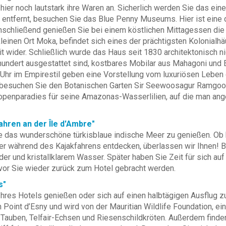
ier noch lautstark ihre Waren an. Sicherlich werden Sie das ein
te entfernt, besuchen Sie das Blue Penny Museums. Hier ist eine
Anschließend genießen Sie bei einem köstlichen Mittagessen die
leinen Ort Moka, befindet sich eines der prächtigsten Kolonialh
t wider. Schließlich wurde das Haus seit 1830 architektonisch n
hundert ausgestattet sind, kostbares Mobilar aus Mahagoni und 
e Uhr im Empirestil geben eine Vorstellung vom luxuriösen Leben
suchen Sie den Botanischen Garten Sir Seewoosagur Ramgoola
openparadies für seine Amazonas-Wasserlilien, auf die man ange
ahren an der Île d'Ambre"
nce das wunderschöne türkisblaue indische Meer zu genießen. 
er während des Kajakfahrens entdecken, überlassen wir Ihnen! Be
r und kristallklarem Wasser. Später haben Sie Zeit für sich auf 
vor Sie wieder zurück zum Hotel gebracht werden.
s"
Ihres Hotels genießen oder sich auf einen halbtägigen Ausflug z
on Point d’Esny und wird von der Mauritian Wildlife Foundation, ei
sa Tauben, Telfair-Echsen und Riesenschildkröten. Außerdem find