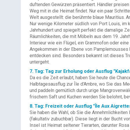
duftenden Gewürzen präsentiert. Händler preisen h
Weg mit in die Heimat findet. Nur ein paar Schrit
Welt ausgestellt: die berühmte blaue Mauritius. 
Nur wenige Kilometer südlich von Port Louis, im k
Jahrhundert und spiegelt perfekt die damalige Zei
Räumlichkeiten, die mit Möbeln aus dem 19. Jahr
Interieur wie ein Flügel, ein Grammofon oder ein
Angekommen in der Ebene von Pamplemousses be
entdecken sind. Besonders bekannt ist dieses Tr
untergeht.
7. Tag: Tag zur Erholung oder Ausflug "Kajakf
Da es die Zeit erlaubt, haben Sie heute die Cha
Halbtagesausflug zur Île d'Ambre, wo Sie das Me
und paddeln gemütlich durch urige Mangrovenwälde
frischem Saft und Kuchen werden Sie belohnt, be
8. Tag: Freizeit oder Ausflug "Île Aux Aigrette
Sie haben die Wahl, ob Sie die Annehmlichkeiten 
(fakultativ zubuchbar). Diese liegt in der Bucht v
Insel ist Heimat seltener Tierarten, darunter Ro