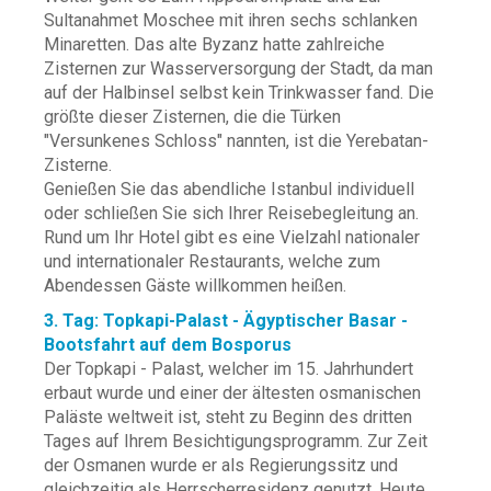
Sultanahmet Moschee mit ihren sechs schlanken
Minaretten. Das alte Byzanz hatte zahlreiche
Zisternen zur Wasserversorgung der Stadt, da man
auf der Halbinsel selbst kein Trinkwasser fand. Die
größte dieser Zisternen, die die Türken
"Versunkenes Schloss" nannten, ist die Yerebatan-
Zisterne.
Genießen Sie das abendliche Istanbul individuell
oder schließen Sie sich Ihrer Reisebegleitung an.
Rund um Ihr Hotel gibt es eine Vielzahl nationaler
und internationaler Restaurants, welche zum
Abendessen Gäste willkommen heißen.
3. Tag: Topkapi-Palast - Ägyptischer Basar -
Bootsfahrt auf dem Bosporus
Der Topkapi - Palast, welcher im 15. Jahrhundert
erbaut wurde und einer der ältesten osmanischen
Paläste weltweit ist, steht zu Beginn des dritten
Tages auf Ihrem Besichtigungsprogramm. Zur Zeit
der Osmanen wurde er als Regierungssitz und
gleichzeitig als Herrscherresidenz genutzt. Heute