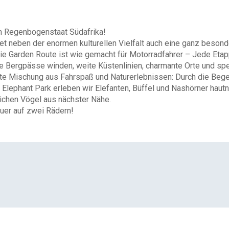
im Regenbogenstaat Südafrika!
tet neben der enormen kulturellen Vielfalt auch eine ganz besond
 Garden Route ist wie gemacht für Motorradfahrer – Jede Etappe
che Bergpässe winden, weite Küstenlinien, charmante Orte und s
kte Mischung aus Fahrspaß und Naturerlebnissen: Durch die Beg
Elephant Park erleben wir Elefanten, Büffel und Nashörner hautn
lichen Vögel aus nächster Nähe.
uer auf zwei Rädern!