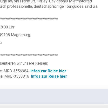
Flüge ab/bis Frankfurt, Harley-Davidson® Mietmotorrad,
rch professionelle, deutschsprachige Tourguides sind u.a.
***********************************
18:00 Uhr
, 39108 Magdeburg
e
***********************************
sentieren wir unsere Reisen:
de: MRB-3556984
Infos zur Reise hier
de: MRB-3558816
Infos zur Reise hier