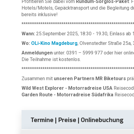
Profitieren Sie dabei vom
Rundum-Sorglos-Paket
: 
Hotels/Motels, Gepäcktransport und die Begleitung du
bereits inklusive!
*****************************************************
Wann:
25.September 2025, 18:30 - 19.30, Einlass ab 
Wo:
OLi-Kino Magdeburg
, Olvenstedter Straße 25a
Anmeldungen
unter: 0391 – 5999 977 oder hier onlin
Die Teilnahme ist kostenlos.
*****************************************************
Zusammen mit
unseren Partnern MR Biketours
prä
Wild West Explorer - Motorradreise USA
Reiseco
Garden Route - Motorradreise Südafrika
Reiseco
Termine | Preise | Onlinebuchung