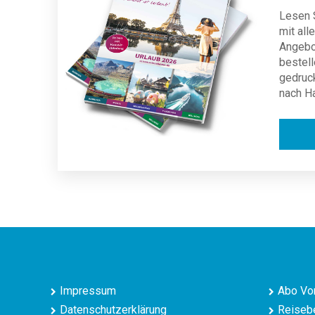
Lesen S
mit al
Angebot
bestell
gedruc
nach H
Impressum
Abo Vor
Datenschutzerklärung
Reisebe