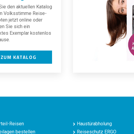
ie den aktuellen Katalog
len Volksstimme Reise-
en jetzt online oder
en Sie sich ein
ktes Exemplar kostenlos
ause.
ZUM KATALOG
teil-Reisen
Haustürabholung
ilagen bestellen
Reiseschutz ERGO