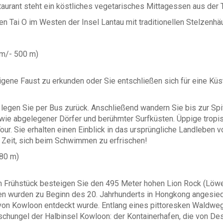
aurant steht ein köstliches vegetarisches Mittagessen aus der 
n Tai O im Westen der Insel Lantau mit traditionellen Stelzenhä
 m/- 500 m)
gene Faust zu erkunden oder Sie entschließen sich für eine Küs
egen Sie per Bus zurück. Anschließend wandern Sie bis zur Spit
owie abgelegener Dörfer und berühmter Surfküsten. Üppige tro
our. Sie erhalten einen Einblick in das ursprüngliche Landleben 
 Zeit, sich beim Schwimmen zu erfrischen!
380 m)
rühstück besteigen Sie den 495 Meter hohen Lion Rock (Löwenf
en wurden zu Beginn des 20. Jahrhunderts in Hongkong angesiedel
von Kowloon entdeckt wurde. Entlang eines pittoresken Waldwe
schungel der Halbinsel Kowloon: der Kontainerhafen, die von D