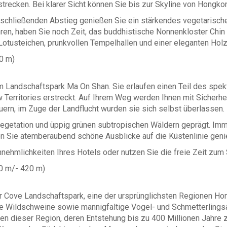
trecken. Bei klarer Sicht können Sie bis zur Skyline von Hongkon
chließenden Abstieg genießen Sie ein stärkendes vegetarische
hren, haben Sie noch Zeit, das buddhistische Nonnenkloster Chin
otusteichen, prunkvollen Tempelhallen und einer eleganten Holza
00 m)
 Landschaftspark Ma On Shan. Sie erlaufen einen Teil des spe
 Territories erstreckt. Auf Ihrem Weg werden Ihnen mit Sicherhe
uern, im Zuge der Landflucht wurden sie sich selbst überlassen.
 Vegetation und üppig grünen subtropischen Wäldern geprägt. Im
en Sie atemberaubend schöne Ausblicke auf die Küstenlinie geni
nehmlichkeiten Ihres Hotels oder nutzen Sie die freie Zeit zum 
00 m/- 420 m)
 Cove Landschaftspark, eine der ursprünglichsten Regionen Ho
e Wildschweine sowie mannigfaltige Vogel- und Schmetterlingsar
n dieser Region, deren Entstehung bis zu 400 Millionen Jahre zu