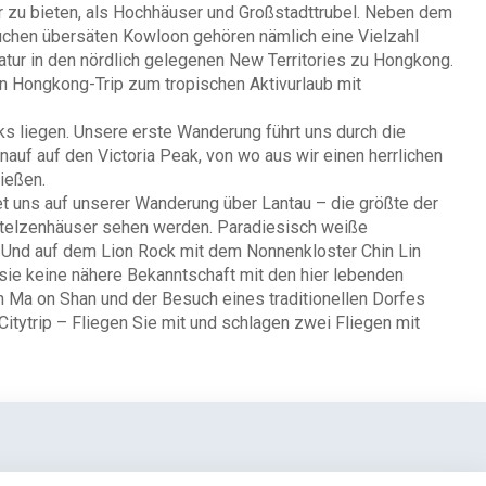
 zu bieten, als Hochhäuser und Großstadttrubel. Neben dem
üchen übersäten Kowloon gehören nämlich eine Vielzahl
Natur in den nördlich gelegenen New Territories zu Hongkong.
 Hongkong-Trip zum tropischen Aktivurlaub mit
nks liegen. Unsere erste Wanderung führt uns durch die
nauf auf den Victoria Peak, von wo aus wir einen herrlichen
nießen.
t uns auf unserer Wanderung über Lantau – die größte der
en Stelzenhäuser sehen werden. Paradiesisch weiße
. Und auf dem Lion Rock mit dem Nonnenkloster Chin Lin
sie keine nähere Bekanntschaft mit den hier lebenden
Ma on Shan und der Besuch eines traditionellen Dorfes
Citytrip – Fliegen Sie mit und schlagen zwei Fliegen mit