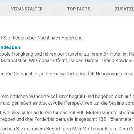
VERANSTALTER
TOP FACTS
ZUSATZL
n! Sie fliegen über Nacht nach Hongkong.
bendessen
opole Hongkong und fahren per Transfer zu Ihrem 5*-Hotel im He
Metrostation Whampoa entfernt, ist das Harbour Grand Kowloon d
ie Gelegenheit, in die kulinarische Vielfalt Hongkongs einzu
rem örtlichen Wanderreiseführer begrüßt und begeben sich auf 
r und genießen eindrucksvolle Perspektiven auf die Skyline vo
al, welches unter anderem für das mit 800 Metern längste überda
ltreppen und drei Förderbändern, die insgesamt 135 Höhenmeter
tauchen Sie mit einem Besuch des Man Mo Tempels ein. Dem Gott