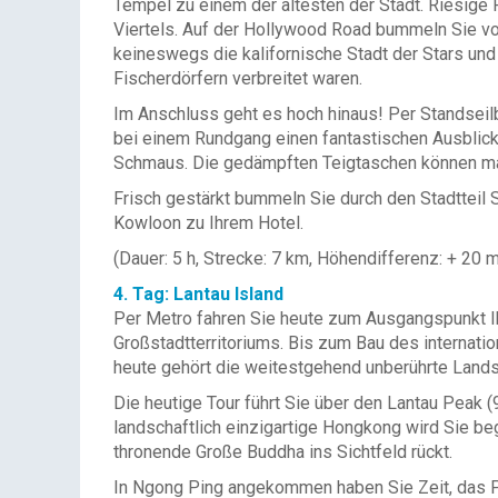
Tempel zu einem der ältesten der Stadt. Riesige
Viertels. Auf der Hollywood Road bummeln Sie vor
keineswegs die kalifornische Stadt der Stars und 
Fischerdörfern verbreitet waren.
Im Anschluss geht es hoch hinaus! Per Standseil
bei einem Rundgang einen fantastischen Ausblick 
Schmaus. Die gedämpften Teigtaschen können man
Frisch gestärkt bummeln Sie durch den Stadtteil
Kowloon zu Ihrem Hotel.
(Dauer: 5 h, Strecke: 7 km, Höhendifferenz: + 20 
4. Tag: Lantau Island
Per Metro fahren Sie heute zum Ausgangspunkt Ih
Großstadtterritoriums. Bis zum Bau des internati
heute gehört die weitestgehend unberührte Lands
Die heutige Tour führt Sie über den Lantau Peak
landschaftlich einzigartige Hongkong wird Sie beg
thronende Große Buddha ins Sichtfeld rückt.
In Ngong Ping angekommen haben Sie Zeit, das P