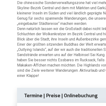
Die chinesische Sonderverwaltungszone hat viel mehr
Skyline-Bezirk Central und dem mit Märkten und Gark
kleinerer Inseln im Süden und viel ländlich geprägte 
Genug für sechs spannende Wanderungen, die unseren
„eingebauter Städtereise“ machen werden.
Denn natürlich lassen wir die Großstadt dabei nicht li
Schluchten der Wolkenkratzer im Bezirk Central und hi
Blick über die Stadt, ihre Inseln und Außenbezirke ge
Einer der größten sitzenden Buddhas der Welt erwarte
„Outlying Islands“, auf der wir auch die traditionell
Sandstrände erwarten uns auf der Halbinsel Sai Kung
haben Sie besser nichts Essbares im Rucksack, falls 
Makaken-Äffchen machen möchten. Die Highlands von 
sind die Ziele weiterer Wanderungen. Aktivurlaub und 
einer Klappe!
Termine | Preise | Onlinebuchung