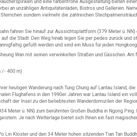
 Räucherspiralen und eine farbenfrohe Ausgestaltung bieten ein
bei an unzähligen Antiquitätenläden, Bistros und Gallerien. Nam
Sternchen sondern vielmehr die zahlreichen Stechpalmensträucher
bahn fahren Sie hinauf zur Aussichtsplattform (379 Meter ü. NN
auf die Stadt. Den Weg hinab legen Sie per pedes zurück und st
nigfaltig gefüllt werden und sind ein Muss für jeden Hongkong
 Sheung Wan mit seinen verwinkelten Straßen und Gässchen. Am 
m /- 400 m)
rer heutigen Wanderung nach Tung Chung auf Lantau Island, die
onalen Flughafens in den 1990er Jahren war Lantau Island ein vo
chaft der Insel zu den beliebtesten Wanderdomizilen der Regio
 (934 Meter ü. NN) zum berühmten Großen Buddha in Ngong Ping. 
eistern. Je nach Wetterlage bietet sich Ihnen ein fast magische
o Lin Kloster und den 34 Meter hohen sitzenden Tian Tan Budd