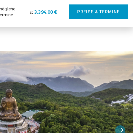
mögliche
3.394,00 €
ab
PREISE & TERMINE
ermine