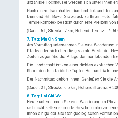
unzählige Hochhäuser werden sich unter Ihnen ers
Nach einem traumhaften Rundumblick und dem ans
Diamond Hill. Bevor Sie zurück zu Ihrem Hotel fa
Tempelkomplex besticht durch eine Vielzahl von L
(Dauer: 5 h, Strecke: 7 km, Höhendifferenz: +/- 5
7. Tag: Ma On Shan
Am Vormittag unternehmen Sie eine Wanderung im
Pfades, der sich über die gesamte Breite der New
Zeiten zogen Sie die Pflüge der hier lebenden Ba
Die Landschaft ist von einer dichten exotischen
Rhododendren farbliche Tupfer. Hier und da könn
Der Nachmittag gehört Ihnen! Genießen Sie die An
(Dauer: 3 h, Strecke: 6,5 km, Höhendifferenz: + 2
8. Tag: Lai Chi Wo
Heute unternehmen Sie eine Wanderung im Plover
sich nicht selten röhrende Hirsche, umherziehend
Ihnen einige der ältesten geologischen Formatione