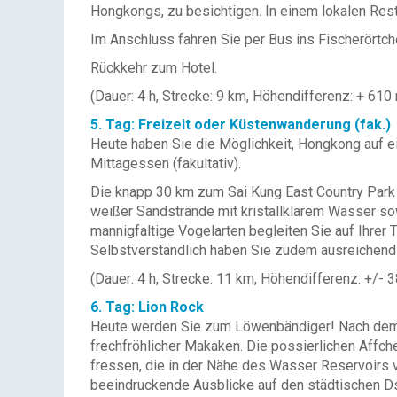
Hongkongs, zu besichtigen. In einem lokalen Rest
Im Anschluss fahren Sie per Bus ins Fischerörtche
Rückkehr zum Hotel.
(Dauer: 4 h, Strecke: 9 km, Höhendifferenz: + 610
5. Tag: Freizeit oder Küstenwanderung (fak.)
Heute haben Sie die Möglichkeit, Hongkong auf ei
Mittagessen (fakultativ).
Die knapp 30 km zum Sai Kung East Country Park l
weißer Sandstrände mit kristallklarem Wasser s
mannigfaltige Vogelarten begleiten Sie auf Ihrer T
Selbstverständlich haben Sie zudem ausreichend
(Dauer: 4 h, Strecke: 11 km, Höhendifferenz: +/- 
6. Tag: Lion Rock
Heute werden Sie zum Löwenbändiger! Nach dem F
frechfröhlicher Makaken. Die possierlichen Äffch
fressen, die in der Nähe des Wasser Reservoirs 
beeindruckende Ausblicke auf den städtischen D