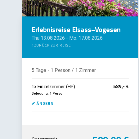
Erlebnisreise Elsass–Vogesen
Thu 13.08.2026
-
Mo. 17.08.2026
ZURÜCK ZUR REISE
5 Tage
- 1 Person
/ 1 Zimmer
1
x
Einzelzimmer (HP)
589,- €
Belegung: 1 Person
ÄNDERN