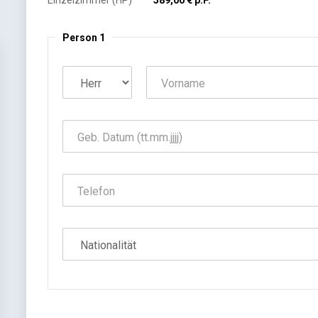
Einzelzimmer (HP)
589,00 € p.P.
Person 1