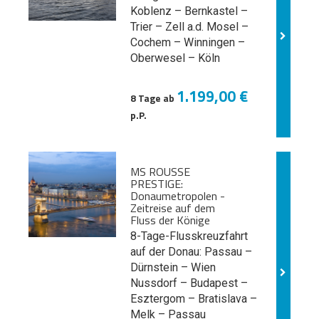
Koblenz – Bernkastel –
Trier – Zell a.d. Mosel –
Cochem – Winningen –
Oberwesel – Köln
1.199,00 €
8 Tage ab
p.P.
MS ROUSSE
PRESTIGE:
Donaumetropolen -
Zeitreise auf dem
Fluss der Könige
8-Tage-Flusskreuzfahrt
auf der Donau: Passau –
Dürnstein – Wien
Nussdorf – Budapest –
Esztergom – Bratislava –
Melk
– Passau