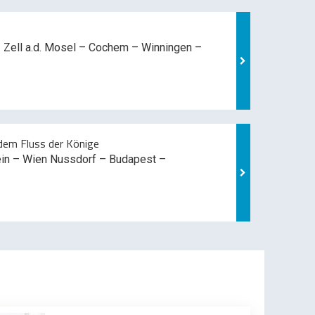
 Zell a.d. Mosel –
Cochem – Winningen –
em Fluss der Könige
ein – Wien Nussdorf – Budapest –