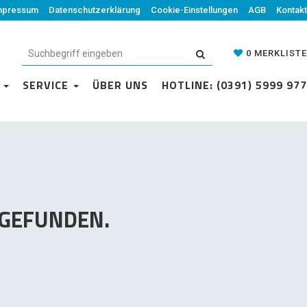
mpressum
Datenschutzerklärung
Datenschutzerklärung
Cookie-Einstellungen
Cookie-Einstellungen
AGB
Kontakt
AGB
Kontakt
0
MERKLISTE
0
MERKLISTE
N
VICE
SERVICE
ÜBER UNS
ÜBER UNS
HOTLINE: (0391) 5999 977
HOTLINE: (0391) 5999 977
 GEFUNDEN.