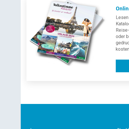
Onli
Lesen 
Katalo
Reise-
oder b
gedru
kosten