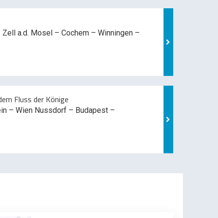
 Zell a.d. Mosel –
Cochem – Winningen –
em Fluss der Könige
ein – Wien Nussdorf – Budapest –