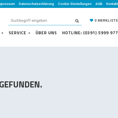
mpressum
Datenschutzerklärung
Datenschutzerklärung
Cookie-Einstellungen
Cookie-Einstellungen
AGB
Kontakt
AGB
Kontakt
0
MERKLISTE
0
MERKLISTE
N
VICE
SERVICE
ÜBER UNS
ÜBER UNS
HOTLINE: (0391) 5999 977
HOTLINE: (0391) 5999 977
 GEFUNDEN.