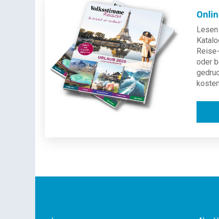
Onli
Lesen 
Katalo
Reise-
oder b
gedru
kosten