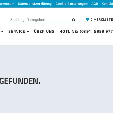
mpressum
Datenschutzerklärung
Datenschutzerklärung
Cookie-Einstellungen
Cookie-Einstellungen
AGB
Kontakt
AGB
Kontakt
0
MERKLISTE
0
MERKLISTE
N
VICE
SERVICE
ÜBER UNS
ÜBER UNS
HOTLINE: (0391) 5999 977
HOTLINE: (0391) 5999 977
 GEFUNDEN.