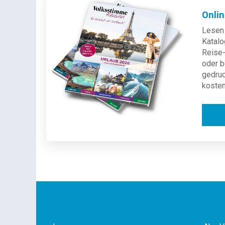
Onli
Lesen 
Katalo
Reise-
oder b
gedru
kosten