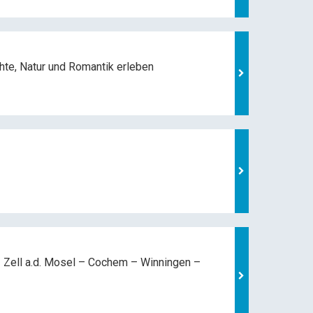
hte, Natur und
Romantik erleben
 Zell a.d. Mosel –
Cochem – Winningen –