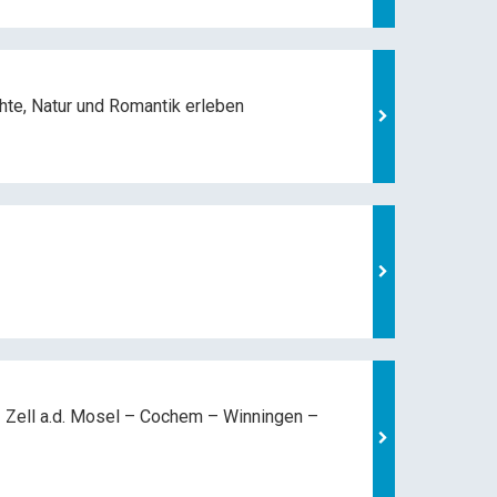
hte, Natur und
Romantik erleben
 Zell a.d. Mosel –
Cochem – Winningen –