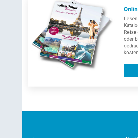
Onli
Lesen 
Katalo
Reise-
oder b
gedru
kosten