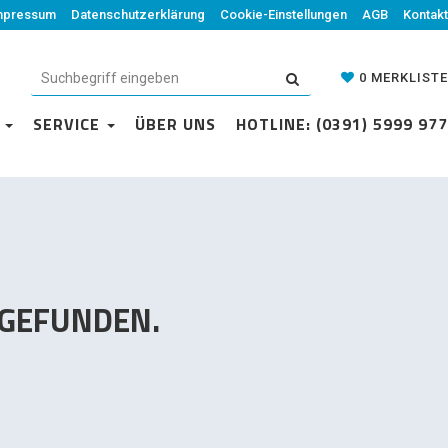
mpressum
Datenschutzerklärung
Datenschutzerklärung
Cookie-Einstellungen
Cookie-Einstellungen
AGB
Kontakt
AGB
Kontakt
0
MERKLISTE
0
MERKLISTE
N
VICE
SERVICE
ÜBER UNS
ÜBER UNS
HOTLINE: (0391) 5999 977
HOTLINE: (0391) 5999 977
 GEFUNDEN.