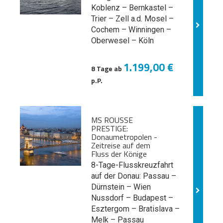
Koblenz – Bernkastel –
Trier – Zell a.d. Mosel –
Cochem – Winningen –
Oberwesel – Köln
1.199,00 €
8 Tage ab
p.P.
MS ROUSSE
PRESTIGE:
Donaumetropolen -
Zeitreise auf dem
Fluss der Könige
8-Tage-Flusskreuzfahrt
auf der Donau: Passau –
Dürnstein – Wien
Nussdorf – Budapest –
Esztergom – Bratislava –
Melk
– Passau