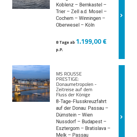
Koblenz – Bernkastel –
Trier – Zell a.d. Mosel –
Cochem – Winningen –
Oberwesel – Köln
1.199,00 €
8 Tage ab
p.P.
MS ROUSSE
PRESTIGE:
Donaumetropolen -
Zeitreise auf dem
Fluss der Könige
8-Tage-Flusskreuzfahrt
auf der Donau: Passau –
Dürnstein – Wien
Nussdorf – Budapest –
Esztergom – Bratislava –
Melk
– Passau