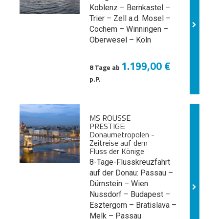
Koblenz – Bernkastel –
Trier – Zell a.d. Mosel –
Cochem – Winningen –
Oberwesel – Köln
1.199,00 €
8 Tage ab
p.P.
MS ROUSSE
PRESTIGE:
Donaumetropolen -
Zeitreise auf dem
Fluss der Könige
8-Tage-Flusskreuzfahrt
auf der Donau: Passau –
Dürnstein – Wien
Nussdorf – Budapest –
Esztergom – Bratislava –
Melk
– Passau